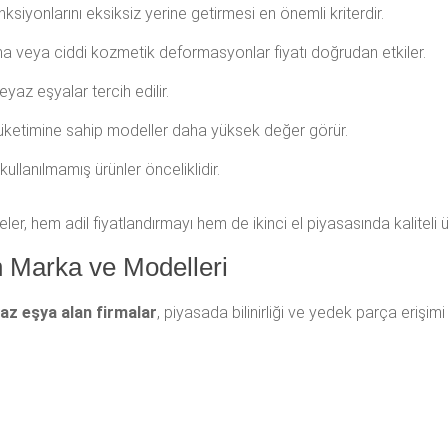
ksiyonlarını eksiksiz yerine getirmesi en önemli kriterdir.
nma veya ciddi kozmetik deformasyonlar fiyatı doğrudan etkiler.
yaz eşyalar tercih edilir.
 tüketimine sahip modeller daha yüksek değer görür.
kullanılmamış ürünler önceliklidir.
er, hem adil fiyatlandırmayı hem de ikinci el piyasasında kaliteli ü
n Marka ve Modelleri
yaz eşya alan firmalar
, piyasada bilinirliği ve yedek parça erişim