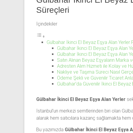
53
Süreçleri
50
İçindekiler
İkinci
el
beyaz
Gülbahar İkinci El Beyaz Eşya Alan Yerler 
eşya
Gülbahar İkinci El Beyaz Eşya Alan Y
olarak
Gülbahar İkinci El Beyaz Eşya Alan Ye
buzdolabı,
Satın Alınan Beyaz Eşyaların Marka v
Adresten Alım Hizmeti ile Kolay ve H
çamaşır
Nakliye ve Taşıma Süreci Nasıl Gerçe
makinesi,
Ödeme Şekli ve Güvenilir Ticaret Anla
bulaşık
Gülbahar’da Güvenilir İkinci El Beyaz
makinesi,
derin
Gülbahar İkinci El Beyaz Eşya Alan Yerler
sek
dondurucu,
klima
İstanbul’un merkezi semtlerinden biri olan Gülb
ve
alarak hem satıcılara kazanç sağlamakta hem d
kombi
Bu yazımızda
Gülbahar İkinci El Beyaz Eşya A
alınır.