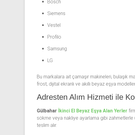
Bosch
Siemens
Vestel
Profilo
Samsung
LG
Bu markalara ait çamaşır makineleri, bulaşık mak
frost, dijital ekranlı ve akıllı beyaz eşya modell
Adresten Alım Hizmeti ile K
Gülbahar
İkinci El Beyaz Eşya Alan Yerler
fir
sökme veya nakliye ayarlama gibi zahmetlerle u
teslim alır.