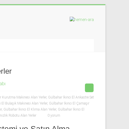
rler
abı
 Kurutma Makinesi Alan Yerler
,
Gülbahar İkinci El Ankastre Set
 El Bulaşık Makinesi Alan Yerler
,
Gülbahar İkinci El Çamaşır
er
,
Gülbahar İkinci El Klima Alan Yerler
,
Gülbahar İkinci El
izlik Robotu Alan Yerler
0 yorum
stemi ve Satın Alma