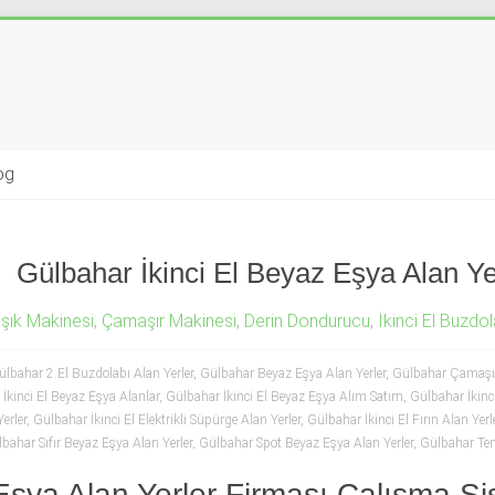
og
Gülbahar İkinci El Beyaz Eşya Alan Ye
şık Makinesi
,
Çamaşır Makinesi
,
Derin Dondurucu
,
İkinci El Buzdol
ülbahar 2.El Buzdolabı Alan Yerler
,
Gülbahar Beyaz Eşya Alan Yerler
,
Gülbahar Çamaşır
İkinci El Beyaz Eşya Alanlar
,
Gülbahar İkinci El Beyaz Eşya Alım Satım
,
Gülbahar İkinci
erler
,
Gülbahar İkinci El Elektrikli Süpürge Alan Yerler
,
Gülbahar İkinci El Fırın Alan Yerl
bahar Sıfır Beyaz Eşya Alan Yerler
,
Gülbahar Spot Beyaz Eşya Alan Yerler
,
Gülbahar Tem
Eşya Alan Yerler Firması Çalışma Si