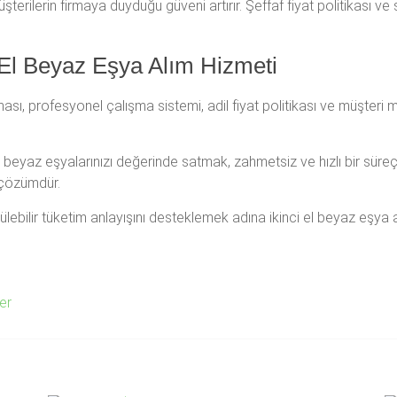
rilerin firmaya duyduğu güveni artırır. Şeffaf fiyat politikası ve 
 El Beyaz Eşya Alım Hizmeti
ması, profesyonel çalışma sistemi, adil fiyat politikası ve müşteri
 beyaz eşyalarınızı değerinde satmak, zahmetsiz ve hızlı bir süreç
r çözümdür.
ir tüketim anlayışını desteklemek adına ikinci el beyaz eşya alım-
er