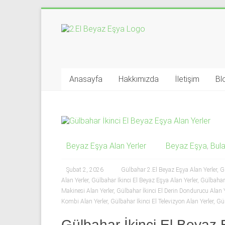
Skip
to
İkinci
content
El
Beyaz
Anasayfa
Hakkımızda
İletişim
Bl
Eşya
Alan
Yerler
Beyaz Eşya Alan Yerler
Beyaz Eşya
,
Bula
|
0
Şubat 2, 2026
Gülbahar 2.El Beyaz Eşya Alan Yerler
,
G
Alan Yerler
,
Gülbahar İkinci El Beyaz Eşya Alan Yerler
,
Gülbahar 
543
Makinesi Alan Yerler
,
Gülbahar İkinci El Derin Dondurucu Alan Y
Kombi Alan Yerler
,
Gülbahar İkinci El Televizyon Alan Yerler
,
Gül
592
Gülbahar İkinci El Beyaz 