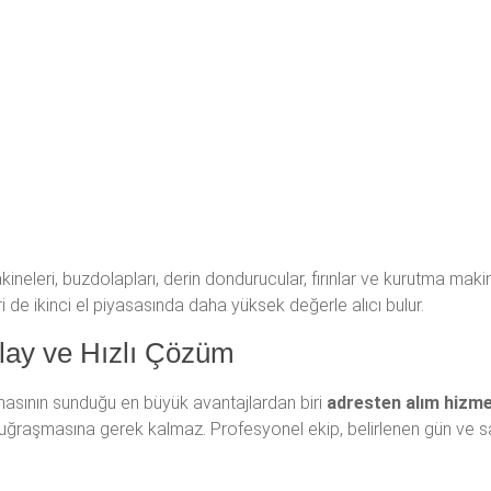
ineleri, buzdolapları, derin dondurucular, fırınlar ve kurutma maki
eri de ikinci el piyasasında daha yüksek değerle alıcı bulur.
olay ve Hızlı Çözüm
masının sunduğu en büyük avantajlardan biri
adresten alım hizme
ğraşmasına gerek kalmaz. Profesyonel ekip, belirlenen gün ve sa