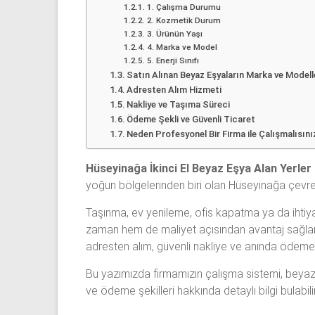
1. Çalışma Durumu
2. Kozmetik Durum
3. Ürünün Yaşı
4. Marka ve Model
5. Enerji Sınıfı
Satın Alınan Beyaz Eşyaların Marka ve Modell
Adresten Alım Hizmeti
Nakliye ve Taşıma Süreci
Ödeme Şekli ve Güvenli Ticaret
Neden Profesyonel Bir Firma ile Çalışmalısını
Hüseyinağa İkinci El Beyaz Eşya Alan Yerler
yoğun bölgelerinden biri olan
Hüseyinağa
çevres
Taşınma, ev yenileme, ofis kapatma ya da ihtiya
zaman hem de maliyet açısından avantaj sağla
adresten alım, güvenli nakliye ve anında ödeme
Bu yazımızda firmamızın çalışma sistemi, beyaz e
ve ödeme şekilleri hakkında detaylı bilgi bulabilir