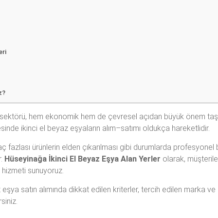
eri
z?
sektörü, hem ekonomik hem de çevresel açıdan büyük önem taşıma
inde ikinci el beyaz eşyaların alım–satımı oldukça hareketlidir.
ç fazlası ürünlerin elden çıkarılması gibi durumlarda profesyonel 
r.
Hüseyinağa İkinci El Beyaz Eşya Alan Yerler
olarak, müşteriler
 hizmeti sunuyoruz.
şya satın alımında dikkat edilen kriterler, tercih edilen marka ve
siniz.