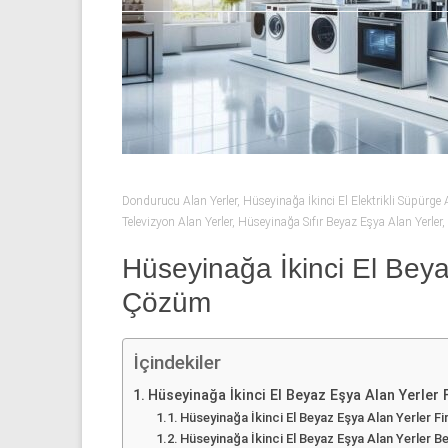
53
50
İkinci
el
beyaz
eşya
olarak
buzdolabı,
Dondurucu Alan Yerler
,
Hüseyinağa İkinci El Elektrikli Süpürge A
Televizyon Alan Yerler
,
Hüseyinağa Sıfır Beyaz Eşya Alan Yerler
,
çamaşır
makinesi,
Hüseyinağa İkinci El Beyaz
bulaşık
Çözüm
makinesi,
derin
dondurucu,
İçindekiler
klima
ve
Hüseyinağa İkinci El Beyaz Eşya Alan Yerler 
kombi
Hüseyinağa İkinci El Beyaz Eşya Alan Yerler 
Hüseyinağa İkinci El Beyaz Eşya Alan Yerler B
alınır.