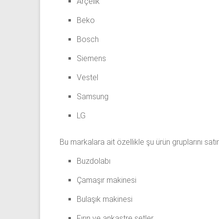
Arçelik
Beko
Bosch
Siemens
Vestel
Samsung
LG
Bu markalara ait özellikle şu ürün gruplarını satı
Buzdolabı
Çamaşır makinesi
Bulaşık makinesi
Fırın ve ankastre setler