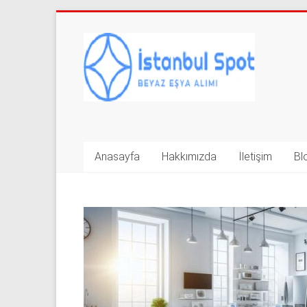
Skip
to
İkinci
content
El
Beyaz
Eşya
Alan
Anasayfa
Hakkımızda
İletişim
Bl
Yerler
|
0
543
592