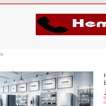
og
B
D