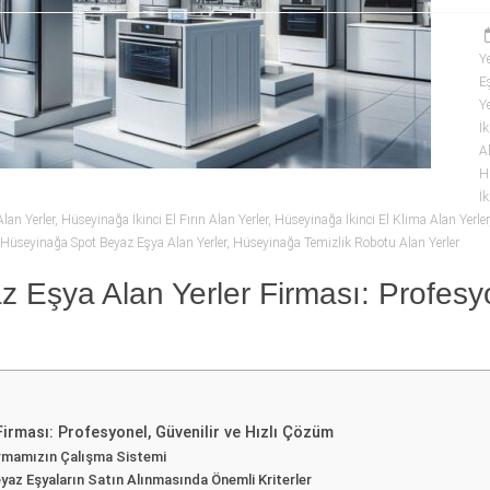
Ye
E
Ye
İk
A
H
İ
lan Yerler
,
Hüseyinağa İkinci El Fırın Alan Yerler
,
Hüseyinağa İkinci El Klima Alan Yerler
Hüseyinağa Spot Beyaz Eşya Alan Yerler
,
Hüseyinağa Temizlik Robotu Alan Yerler
 Eşya Alan Yerler Firması: Profesyo
Firması: Profesyonel, Güvenilir ve Hızlı Çözüm
Firmamızın Çalışma Sistemi
eyaz Eşyaların Satın Alınmasında Önemli Kriterler