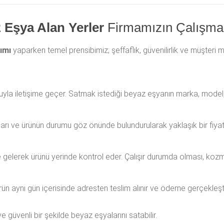
z Eşya Alan Yerler
Firmamızın Çalışma
lımı
yaparken temel prensibimiz; şeffaflık, güvenilirlik ve müşteri
yla iletişime geçer. Satmak istediği beyaz eşyanın marka, model, 
ları ve ürünün durumu göz önünde bulundurularak yaklaşık bir fiyat t
gelerek ürünü yerinde kontrol eder. Çalışır durumda olması, kozm
 aynı gün içerisinde adresten teslim alınır ve ödeme gerçekleştiri
güvenli bir şekilde beyaz eşyalarını satabilir.