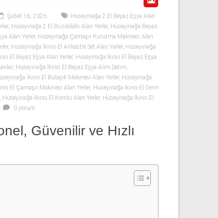
Şubat 16, 2026
Hüseyinağa 2.El Beyaz Eşya Alan
rler
,
Hüseyinağa 2.El Buzdolabı Alan Yerler
,
Hüseyinağa Beyaz
şya Alan Yerler
,
Hüseyinağa Çamaşır Kurutma Makinesi Alan
rler
,
Hüseyinağa İkinci El Ankastre Set Alan Yerler
,
Hüseyinağa
inci El Beyaz Eşya Alan Yerler
,
Hüseyinağa İkinci El Beyaz Eşya
lanlar
,
Hüseyinağa İkinci El Beyaz Eşya Alım Satım
,
üseyinağa İkinci El Bulaşık Makinesi Alan Yerler
,
Hüseyinağa
kinci El Çamaşır Makinesi Alan Yerler
,
Hüseyinağa İkinci El Derin
,
Hüseyinağa İkinci El Kombi Alan Yerler
,
Hüseyinağa İkinci El
0 yorum
nel, Güvenilir ve Hızlı