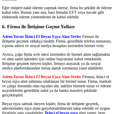
Eğer müşteri nakit ödeme yapmak isterse, firma bu şekilde de ödeme
kabul eder. Bunun yanı sıra, bazı firmalar EFT veya havale gibi
elektronik ödeme yöntemlerini de kabul edebilir.
6.
Firma ile İletişime Geçme Yolları
Adem Yavuz İkinci El Beyaz Eşya Alan Yerler
Firması ile
iletişime geçmek oldukça basittir. Firma, genellikle telefon numarası,
e-posta adresi ve sosyal medya hesapları üzerinden hizmet verir.
Ayrıca, çoğu firma web sitesi üzerinden de hizmet alımı sağlamakta
ve alım satım işlemleri için online başvurular kabul etmektedir.
İletişime geçmek isteyen kişiler, firmayı arayarak ya da sosyal
medya platformlarından mesaj atarak sorularına yanıt alabilirler.
Adem Yavuz İkinci El Beyaz Eşya Alan Yerler
Firması, ikinci el
beyaz eşya alım satımına odaklanan bir hizmet sunar. Firma, markalı
ve çalışır durumda olan eşyaları alır, nakliye hizmeti sunar ve ödeme
seçeneklerini genellikle nakit ya da banka transferi şeklinde
gerçekleştirir.
Beyaz eşya satmak isteyen kişiler, firma ile iletişime geçerek,
adreslerinden eşya alımı gerçekleştirilmesini talep edebilir ve uygun
fiyatlarla satış yapabilirler.
İkinci el beyaz eşya
alım satımı, hem