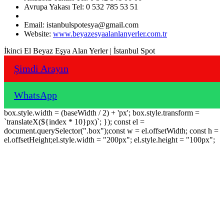
Avrupa Yakası Tel: 0 532 785 53 51
Email: istanbulspotesya@gmail.com
Website:
www.beyazesyaalanlanyerler.com.tr
İkinci El Beyaz Eşya Alan Yerler | İstanbul Spot
Şimdi Arayın
WhatsApp
box.style.width = (baseWidth / 2) + 'px'; box.style.transform =
`translateX(${index * 10}px)`; }); const el =
document.querySelector(".box");const w = el.offsetWidth; const h =
el.offsetHeight;el.style.width = "200px"; el.style.height = "100px";