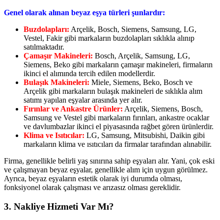
Genel olarak alınan beyaz eşya türleri şunlardır:
Buzdolapları:
Arçelik, Bosch, Siemens, Samsung, LG,
Vestel, Fakir gibi markaların buzdolapları sıklıkla alınıp
satılmaktadır.
Çamaşır Makineleri:
Bosch, Arçelik, Samsung, LG,
Siemens, Beko gibi markaların çamaşır makineleri, firmaların
ikinci el alımında tercih edilen modellerdir.
Bulaşık Makineleri:
Miele, Siemens, Beko, Bosch ve
Arçelik gibi markaların bulaşık makineleri de sıklıkla alım
satımı yapılan eşyalar arasında yer alır.
Fırınlar ve Ankastre Ürünler:
Arçelik, Siemens, Bosch,
Samsung ve Vestel gibi markaların fırınları, ankastre ocaklar
ve davlumbazlar ikinci el piyasasında rağbet gören ürünlerdir.
Klima ve Isıtıcılar:
LG, Samsung, Mitsubishi, Daikin gibi
markaların klima ve ısıtıcıları da firmalar tarafından alınabilir.
Firma, genellikle belirli yaş sınırına sahip eşyaları alır. Yani, çok eski
ve çalışmayan beyaz eşyalar, genellikle alım için uygun görülmez.
Ayrıca, beyaz eşyaların estetik olarak iyi durumda olması,
fonksiyonel olarak çalışması ve arızasız olması gereklidir.
3.
Nakliye Hizmeti Var Mı?