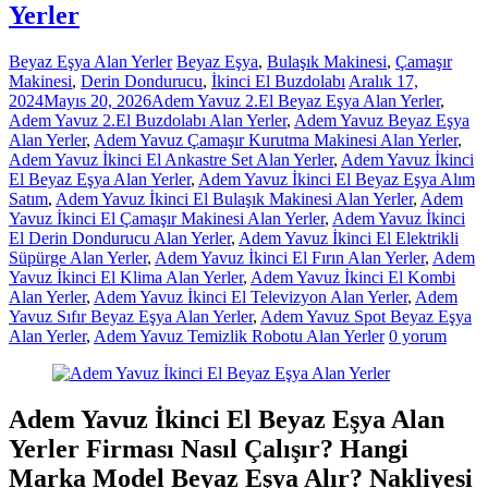
Yerler
Beyaz Eşya Alan Yerler
Beyaz Eşya
,
Bulaşık Makinesi
,
Çamaşır
Makinesi
,
Derin Dondurucu
,
İkinci El Buzdolabı
Aralık 17,
2024
Mayıs 20, 2026
Adem Yavuz 2.El Beyaz Eşya Alan Yerler
,
Adem Yavuz 2.El Buzdolabı Alan Yerler
,
Adem Yavuz Beyaz Eşya
Alan Yerler
,
Adem Yavuz Çamaşır Kurutma Makinesi Alan Yerler
,
Adem Yavuz İkinci El Ankastre Set Alan Yerler
,
Adem Yavuz İkinci
El Beyaz Eşya Alan Yerler
,
Adem Yavuz İkinci El Beyaz Eşya Alım
Satım
,
Adem Yavuz İkinci El Bulaşık Makinesi Alan Yerler
,
Adem
Yavuz İkinci El Çamaşır Makinesi Alan Yerler
,
Adem Yavuz İkinci
El Derin Dondurucu Alan Yerler
,
Adem Yavuz İkinci El Elektrikli
Süpürge Alan Yerler
,
Adem Yavuz İkinci El Fırın Alan Yerler
,
Adem
Yavuz İkinci El Klima Alan Yerler
,
Adem Yavuz İkinci El Kombi
Alan Yerler
,
Adem Yavuz İkinci El Televizyon Alan Yerler
,
Adem
Yavuz Sıfır Beyaz Eşya Alan Yerler
,
Adem Yavuz Spot Beyaz Eşya
Alan Yerler
,
Adem Yavuz Temizlik Robotu Alan Yerler
0 yorum
Adem Yavuz İkinci El Beyaz Eşya Alan
Yerler Firması Nasıl Çalışır? Hangi
Marka Model Beyaz Eşya Alır? Nakliyesi