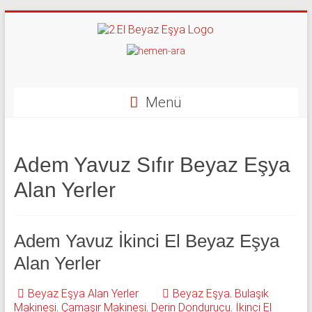
Skip
to
content
İkinci
El
Beyaz
Menü
Eşya
Alan
Adem Yavuz Sıfır Beyaz Eşya
Yerler
Alan Yerler
|
0
Adem Yavuz İkinci El Beyaz Eşya
543
Alan Yerler
592
Beyaz Eşya Alan Yerler
Beyaz Eşya
,
Bulaşık
Makinesi
,
Çamaşır Makinesi
,
Derin Dondurucu
,
İkinci El