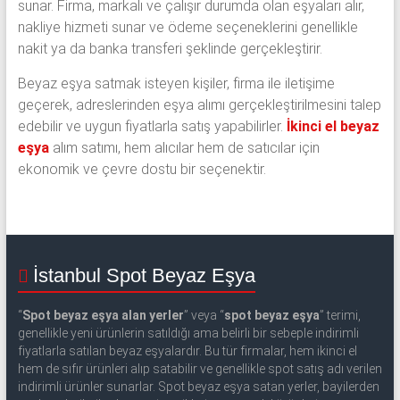
sunar. Firma, markalı ve çalışır durumda olan eşyaları alır,
nakliye hizmeti sunar ve ödeme seçeneklerini genellikle
nakit ya da banka transferi şeklinde gerçekleştirir.
Beyaz eşya satmak isteyen kişiler, firma ile iletişime
geçerek, adreslerinden eşya alımı gerçekleştirilmesini talep
edebilir ve uygun fiyatlarla satış yapabilirler.
İkinci el beyaz
eşya
alım satımı, hem alıcılar hem de satıcılar için
ekonomik ve çevre dostu bir seçenektir.
İstanbul Spot Beyaz Eşya
“
Spot beyaz eşya alan yerler
” veya “
spot beyaz eşya
” terimi,
genellikle yeni ürünlerin satıldığı ama belirli bir sebeple indirimli
fiyatlarla satılan beyaz eşyalardır. Bu tür firmalar, hem ikinci el
hem de sıfır ürünleri alıp satabilir ve genellikle spot satış adı verilen
indirimli ürünler sunarlar. Spot beyaz eşya satan yerler, bayilerden