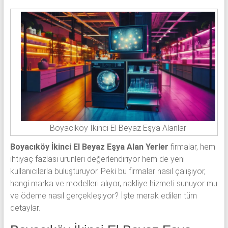
Boyacıköy İkinci El Beyaz Eşya Alanlar
Boyacıköy İkinci El Beyaz Eşya Alan Yerler
firmalar, hem
ihtiyaç fazlası ürünleri değerlendiriyor hem de yeni
kullanıcılarla buluşturuyor. Peki bu firmalar nasıl çalışıyor,
hangi marka ve modelleri alıyor, nakliye hizmeti sunuyor mu
ve ödeme nasıl gerçekleşiyor? İşte merak edilen tüm
detaylar.