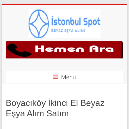
Skip
to
content
İkinci
El
Beyaz
Eşya
Menü
Alan
Yerler
Boyacıköy İkinci El Beyaz
|
Eşya Alım Satım
0