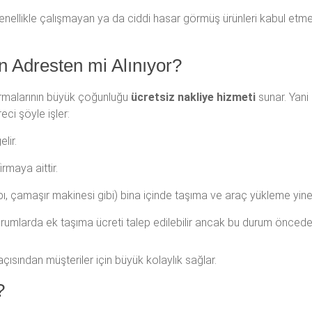
nellikle çalışmayan ya da ciddi hasar görmüş ürünleri kabul etmez
n Adresten mi Alınıyor?
rmalarının büyük çoğunluğu
ücretsiz nakliye hizmeti
sunar. Yani
ci şöyle işler:
lir.
maya aittir.
ı, çamaşır makinesi gibi) bina içinde taşıma ve araç yükleme yine f
umlarda ek taşıma ücreti talep edilebilir ancak bu durum önceden m
ısından müşteriler için büyük kolaylık sağlar.
?