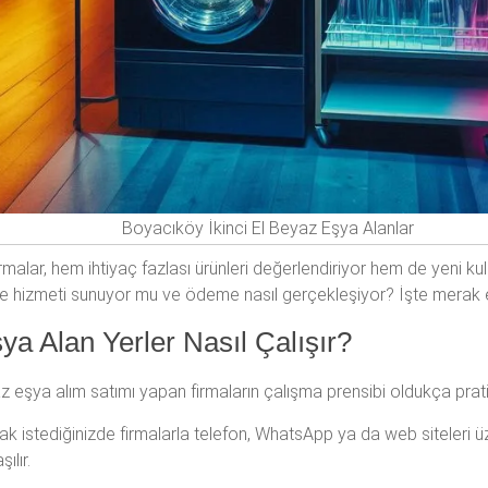
Boyacıköy İkinci El Beyaz Eşya Alanlar
rmalar, hem ihtiyaç fazlası ürünleri değerlendiriyor hem de yeni kull
liye hizmeti sunuyor mu ve ödeme nasıl gerçekleşiyor? İşte merak 
ya Alan Yerler Nasıl Çalışır?
 eşya alım satımı yapan firmaların çalışma prensibi oldukça pratikti
 istediğinizde firmalarla telefon, WhatsApp ya da web siteleri üze
ılır.