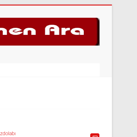
uzdolabı