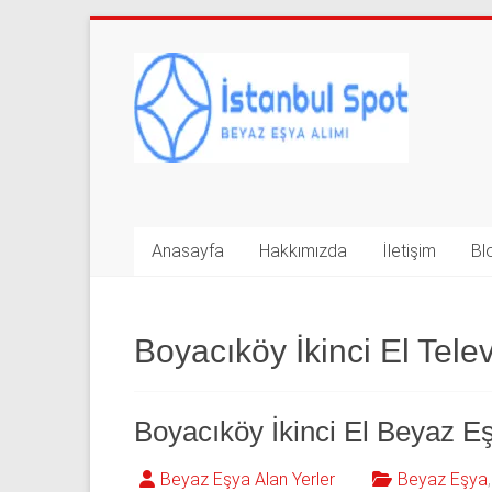
Skip
to
İkinci
content
El
Beyaz
Eşya
Alan
Anasayfa
Hakkımızda
İletişim
Bl
Yerler
|
Boyacıköy İkinci El Tele
0
543
Boyacıköy İkinci El Beyaz Eş
592
Beyaz Eşya Alan Yerler
Beyaz Eşya