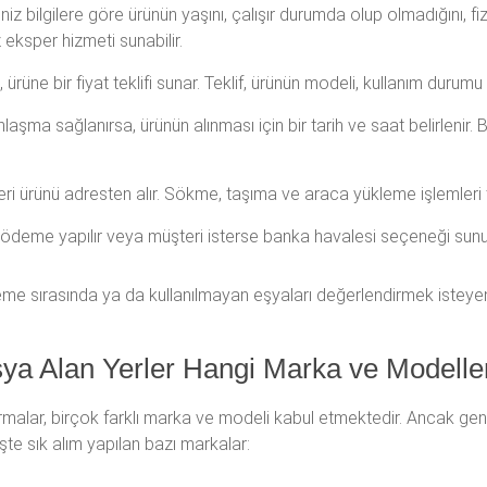
niz bilgilere göre ürünün yaşını, çalışır durumda olup olmadığını, f
 eksper hizmeti sunabilir.
rüne bir fiyat teklifi sunar. Teklif, ürünün modeli, kullanım durumu
şma sağlanırsa, ürünün alınması için bir tarih ve saat belirlenir. Bu
eri ürünü adresten alır. Sökme, taşıma ve araca yükleme işlemleri 
it ödeme yapılır veya müşteri isterse banka havalesi seçeneği sunul
eme sırasında ya da kullanılmayan eşyaları değerlendirmek isteyen
ya Alan Yerler Hangi Marka ve Modeller
rmalar, birçok farklı marka ve modeli kabul etmektedir. Ancak genel
şte sık alım yapılan bazı markalar: