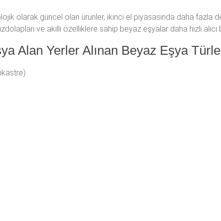
nolojik olarak güncel olan ürünler, ikinci el piyasasında daha fazla 
olapları ve akıllı özelliklere sahip beyaz eşyalar daha hızlı alıcı b
ya Alan Yerler Alınan Beyaz Eşya Türle
nkastre)