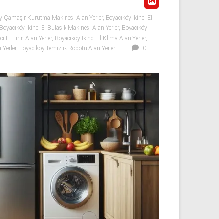
y Çamaşır Kurutma Makinesi Alan Yerler
,
Boyacıköy İkinci El
Boyacıköy İkinci El Bulaşık Makinesi Alan Yerler
,
Boyacıköy
i El Fırın Alan Yerler
,
Boyacıköy İkinci El Klima Alan Yerler
,
 Yerler
,
Boyacıköy Temizlik Robotu Alan Yerler
0