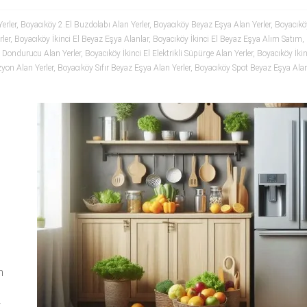
erler
,
Boyacıköy 2.El Buzdolabı Alan Yerler
,
Boyacıköy Beyaz Eşya Alan Yerler
,
Boyacıkö
ler
,
Boyacıköy İkinci El Beyaz Eşya Alanlar
,
Boyacıköy İkinci El Beyaz Eşya Alım Satım
,
n Dondurucu Alan Yerler
,
Boyacıköy İkinci El Elektrikli Süpürge Alan Yerler
,
Boyacıköy İkinc
zyon Alan Yerler
,
Boyacıköy Sıfır Beyaz Eşya Alan Yerler
,
Boyacıköy Spot Beyaz Eşya Alan
m
z