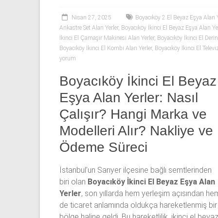
53
50
Nisan 27, 2025
Boyacıköy 2.El Beyaz Eşya Alan Y
Ankastre Set Alan Yerler
,
Boyacıköy İkinci El Beyaz Eşya Alan Yer
İkinci El Çamaşır Makinesi Alan Yerler
,
Boyacıköy İkinci El Deri
İkinci
Boyacıköy İkinci El Kombi Alan Yerler
,
Boyacıköy İkinci El Televi
el
yorum
beyaz
eşya
Boyacıköy İkinci El Beyaz
olarak
Eşya Alan Yerler: Nasıl
buzdolabı,
çamaşır
Çalışır? Hangi Marka ve
makinesi,
Modelleri Alır? Nakliye ve
bulaşık
Ödeme Süreci
makinesi,
derin
dondurucu,
İstanbul’un Sarıyer ilçesine bağlı semtlerinden
klima
biri olan
Boyacıköy İkinci El Beyaz Eşya Alan
ve
Yerler
, son yıllarda hem yerleşim açısından he
kombi
de ticaret anlamında oldukça hareketlenmiş bir
alınır.
bölge haline geldi. Bu hareketlilik, ikinci el beya