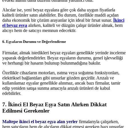
evdeki alanın daha düzenli olmasına yardımcı olur.
Alıcılar ise, yeni beyaz eşyalara göre çok daha uygun fiyatlarla
kaliteli ürünler satın alabilirler. Bu durum, özellikle maddi açıdan
daha ekonomik bir çözüm arayanlar için ideal bir fırsat sunar.
İkinci
el beyaz eşya
alırken, kaliteli ve düzgün çalışır ürünler almak, hem
alıcıyı hem de satıcıyı memnun edecektir.
6. Eşyaların Durumu ve Değerlendirme
Firmalar, almak istedikleri beyaz eşyaları genellikle yerinde inceleme
yaparak değerlendirirler. Beyaz eşyaların durumu, genel işlevselliği
ve herhangi bir hasarın bulunup bulunmadığına bakılır.
Özellikle cihazların motorları, ısıtma veya soğutma fonksiyonları,
elektriksel bağlantıları gibi unsurlar gözden geçirilir. Arızalı ve
kullanılamaz eşyalar genellikle alınmaz, ancak bazı firmalar, tamir
edip yeniden satışa sunma amacıyla arızalı ürünleri de kabul
edebilirler.
7. İkinci El Beyaz Eşya Satın Alırken Dikkat
Edilmesi Gerekenler
Maltepe ikinci el beyaz eşya alan yerler
firmalarıyla çalışırken,
hem satıcıların hem de alıcıların dikkat etmesi gereken bazı unsurlar