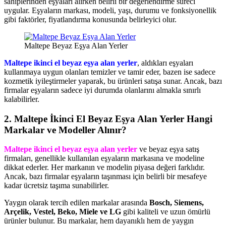
sahiplerinden eşyaları alırken belirli bir değerlendirme süreci
uygular. Eşyaların markası, modeli, yaşı, durumu ve fonksiyonellik
gibi faktörler, fiyatlandırma konusunda belirleyici olur.
Maltepe Beyaz Eşya Alan Yerler
Maltepe ikinci el beyaz eşya alan yerler
, aldıkları eşyaları
kullanmaya uygun olanları temizler ve tamir eder, bazen ise sadece
kozmetik iyileştirmeler yaparak, bu ürünleri satışa sunar. Ancak, bazı
firmalar eşyaların sadece iyi durumda olanlarını almakla sınırlı
kalabilirler.
2. Maltepe İkinci El Beyaz Eşya Alan Yerler Hangi
Markalar ve Modeller Alınır?
Maltepe ikinci el beyaz eşya alan yerler
ve beyaz eşya satış
firmaları, genellikle kullanılan eşyaların markasına ve modeline
dikkat ederler. Her markanın ve modelin piyasa değeri farklıdır.
Ancak, bazı firmalar eşyaların taşınması için belirli bir mesafeye
kadar ücretsiz taşıma sunabilirler.
Yaygın olarak tercih edilen markalar arasında
Bosch, Siemens,
Arçelik, Vestel, Beko, Miele ve LG
gibi kaliteli ve uzun ömürlü
ürünler bulunur. Bu markalar, hem dayanıklı hem de yaygın