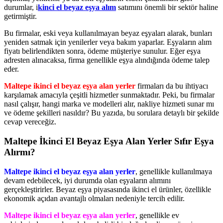
durumlar, i
kinci el beyaz eşya alım
satımını önemli bir sektör haline
getirmiştir.
Bu firmalar, eski veya kullanılmayan beyaz eşyaları alarak, bunları
yeniden satmak için yenilerler veya bakım yaparlar. Eşyaların alım
fiyatı belirlendikten sonra, ödeme müşteriye sunulur. Eğer eşya
adresten alınacaksa, firma genellikle eşya alındığında ödeme talep
eder.
Maltepe ikinci el beyaz eşya alan yerler
firmaları da bu ihtiyacı
karşılamak amacıyla çeşitli hizmetler sunmaktadır. Peki, bu firmalar
nasıl çalışır, hangi marka ve modelleri alır, nakliye hizmeti sunar mı
ve ödeme şekilleri nasıldır? Bu yazıda, bu sorulara detaylı bir şekilde
cevap vereceğiz.
Maltepe İkinci El Beyaz Eşya Alan Yerler Sıfır Eşya
Alırmı?
Maltepe ikinci el beyaz eşya alan yerler
, genellikle kullanılmaya
devam edebilecek, iyi durumda olan eşyaların alımını
gerçekleştirirler. Beyaz eşya piyasasında ikinci el ürünler, özellikle
ekonomik açıdan avantajlı olmaları nedeniyle tercih edilir.
Maltepe ikinci el beyaz eşya alan yerler
, genellikle ev