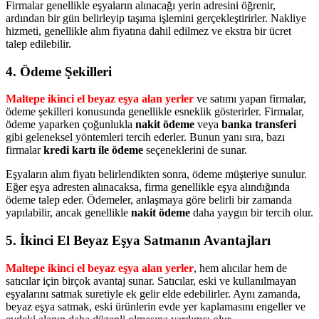
Firmalar genellikle eşyaların alınacağı yerin adresini öğrenir,
ardından bir gün belirleyip taşıma işlemini gerçekleştirirler. Nakliye
hizmeti, genellikle alım fiyatına dahil edilmez ve ekstra bir ücret
talep edilebilir.
4. Ödeme Şekilleri
Maltepe ikinci el beyaz eşya alan yerler
ve satımı yapan firmalar,
ödeme şekilleri konusunda genellikle esneklik gösterirler. Firmalar,
ödeme yaparken çoğunlukla
nakit ödeme
veya
banka transferi
gibi geleneksel yöntemleri tercih ederler. Bunun yanı sıra, bazı
firmalar
kredi kartı ile ödeme
seçeneklerini de sunar.
Eşyaların alım fiyatı belirlendikten sonra, ödeme müşteriye sunulur.
Eğer eşya adresten alınacaksa, firma genellikle eşya alındığında
ödeme talep eder. Ödemeler, anlaşmaya göre belirli bir zamanda
yapılabilir, ancak genellikle
nakit ödeme
daha yaygın bir tercih olur.
5. İkinci El Beyaz Eşya Satmanın Avantajları
Maltepe ikinci el beyaz eşya alan yerler
, hem alıcılar hem de
satıcılar için birçok avantaj sunar. Satıcılar, eski ve kullanılmayan
eşyalarını satmak suretiyle ek gelir elde edebilirler. Aynı zamanda,
beyaz eşya satmak, eski ürünlerin evde yer kaplamasını engeller ve