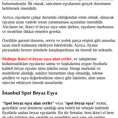
bulunmaktadır. İlk olarak, satıcıların eşyalarının gerçek durumunu
belirlemek önemlidir.
Ayrıca, eşyaların çalışır durumda olduğundan emin olmak, alınacak
eşyanın uzun vadede sorun yaratmaması açısından önemlidir.
Alıcıların ise, ikinci el beyaz eşya satın alırken, eşyaların markasına
ve modeline dikkat etmeleri gerekir.
Özellikle garanti durumu, servis ve yedek parça erişimi gibi unsurlar,
uzun süreli kullanımı etkileyen faktörlerdir. Ayrıca, fiyatın
piyasadaki benzer ürünlerle karşılaştırılması da önemli bir noktadır.
Maltepe ikinci el beyaz eşya alan yerler
, ev sahiplerine
kullanmadıkları eşyalarını satma ve başkalarına uygun fiyatlarla
kaliteli beyaz eşyalar alma imkânı sunar. Hangi markalar ve
modellerin alındığı, nakliye hizmetinin olup olmadığı, ödeme
şekilleri ve eşya değerlendirme süreci gibi faktörler, alım satım
sürecini etkileyen önemli unsurlardır.
İstanbul Spot Beyaz Eşya
“
Spot beyaz eşya alan yerler
” veya “
spot beyaz eşya
” terimi,
genellikle yeni ürünlerin satıldığı ama belirli bir sebeple indirimli
fiyatlarla satılan beyaz eşyalardır. Bu tür firmalar, hem ikinci el hem
de sıfır ürünleri alıp satabilir ve genellikle spot satış adı verilen