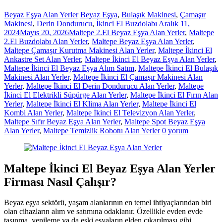
Beyaz Eşya Alan Yerler
Beyaz Eşya
,
Bulaşık Makinesi
,
Çamaşır
Makinesi
,
Derin Dondurucu
,
İkinci El Buzdolabı
Aralık 11,
2024
Mayıs 20, 2026
Maltepe 2.El Beyaz Eşya Alan Yerler
,
Maltepe
2.El Buzdolabı Alan Yerler
,
Maltepe Beyaz Eşya Alan Yerler
,
Maltepe Çamaşır Kurutma Makinesi Alan Yerler
,
Maltepe İkinci El
Ankastre Set Alan Yerler
,
Maltepe İkinci El Beyaz Eşya Alan Yerler
,
Maltepe İkinci El Beyaz Eşya Alım Satım
,
Maltepe İkinci El Bulaşık
Makinesi Alan Yerler
,
Maltepe İkinci El Çamaşır Makinesi Alan
Yerler
,
Maltepe İkinci El Derin Dondurucu Alan Yerler
,
Maltepe
İkinci El Elektrikli Süpürge Alan Yerler
,
Maltepe İkinci El Fırın Alan
Yerler
,
Maltepe İkinci El Klima Alan Yerler
,
Maltepe İkinci El
Kombi Alan Yerler
,
Maltepe İkinci El Televizyon Alan Yerler
,
Maltepe Sıfır Beyaz Eşya Alan Yerler
,
Maltepe Spot Beyaz Eşya
Alan Yerler
,
Maltepe Temizlik Robotu Alan Yerler
0 yorum
Maltepe İkinci El Beyaz Eşya Alan Yerler
Firması Nasıl Çalışır?
Beyaz eşya sektörü, yaşam alanlarının en temel ihtiyaçlarından biri
olan cihazların alım ve satımına odaklanır. Özellikle evden evde
taşınma, yenileme ya da eski eşyaların elden çıkarılması gibi