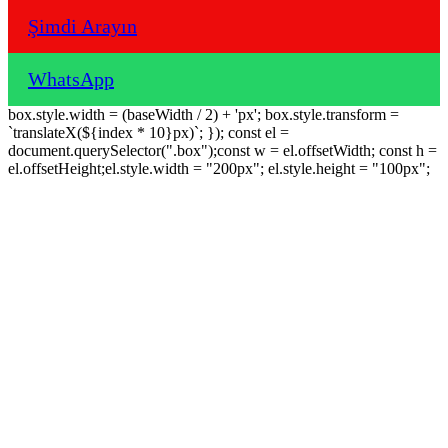
Şimdi Arayın
WhatsApp
box.style.width = (baseWidth / 2) + 'px'; box.style.transform =
`translateX(${index * 10}px)`; }); const el =
document.querySelector(".box");const w = el.offsetWidth; const h =
el.offsetHeight;el.style.width = "200px"; el.style.height = "100px";