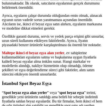
bulunmaktadır. İlk olarak, satıcıların eşyalarının gerçek durumunu
belirlemek önemlidir.
Ayrıca, eşyaların çalışır durumda olduğundan emin olmak, alınacak
eşyanın uzun vadede sorun yaratmaması açısından önemlidir.
Alıcıların ise, ikinci el beyaz eşya satın alırken, eşyaların markasına
ve modeline dikkat etmeleri gerekir.
Özellikle garanti durumu, servis ve yedek parça erişimi gibi unsurlar,
uzun süreli kullanımı etkileyen faktörlerdir. Ayrıca, fiyatın
piyasadaki benzer ürünlerle karşılaştırılması da önemli bir noktadır.
Maltepe ikinci el beyaz eşya alan yerler
, ev sahiplerine
kullanmadıkları eşyalarını satma ve başkalarına uygun fiyatlarla
kaliteli beyaz eşyalar alma imkânı sunar. Hangi markalar ve
modellerin alındığı, nakliye hizmetinin olup olmadığı, ödeme
şekilleri ve eşya değerlendirme süreci gibi faktörler, alım satım
sürecini etkileyen önemli unsurlardır.
İstanbul Spot Beyaz Eşya
“
Spot beyaz eşya alan yerler
” veya “
spot beyaz eşya
” terimi,
genellikle yeni ürünlerin satıldığı ama belirli bir sebeple indirimli
fiyatlarla satılan beyaz eşyalardır. Bu tür firmalar, hem ikinci el hem
de sıfır ürünleri alıp satabilir ve genellikle spot satış adı verilen