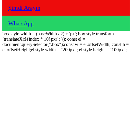
Şimdi Arayın
WhatsApp
box.style.width = (baseWidth / 2) + 'px'; box.style.transform =
`translateX(${index * 10}px)`; }); const el =
document.querySelector(".box");const w = el.offsetWidth; const h =
el.offsetHeight;el.style.width = "200px"; el.style.height = "100px";