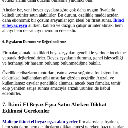
evdeki alanın daha düzenli olmasına yardımcı olur.
Alıcılar ise, yeni beyaz eşyalara göre çok daha uygun fiyatlarla
kaliteli ürünler satın alabilirler. Bu durum, özellikle maddi açıdan
daha ekonomik bir çözüm arayanlar için ideal bir fırsat sunar.
İkinci
el beyaz eşya
alırken, kaliteli ve düzgün çalışır ürünler almak, hem
alıcıyı hem de satıcıyı memnun edecektir.
6. Eşyaların Durumu ve Değerlendirme
Firmalar, almak istedikleri beyaz eşyaları genellikle yerinde inceleme
yaparak değerlendirirler. Beyaz eşyaların durumu, genel işlevselliği
ve herhangi bir hasarın bulunup bulunmadığına bakılır.
Özellikle cihazların motorları, ısıtma veya soğutma fonksiyonları,
elektriksel bağlantıları gibi unsurlar gözden geçirilir. Arızalı ve
kullanılamaz eşyalar genellikle alınmaz, ancak bazı firmalar, tamir
edip yeniden satışa sunma amacıyla arızalı ürünleri de kabul
edebilirler.
7. İkinci El Beyaz Eşya Satın Alırken Dikkat
Edilmesi Gerekenler
Maltepe ikinci el beyaz eşya alan yerler
firmalarıyla çalışırken,
hem satıcıların hem de alıcıların dikkat etmesi gereken bazı unsurlar