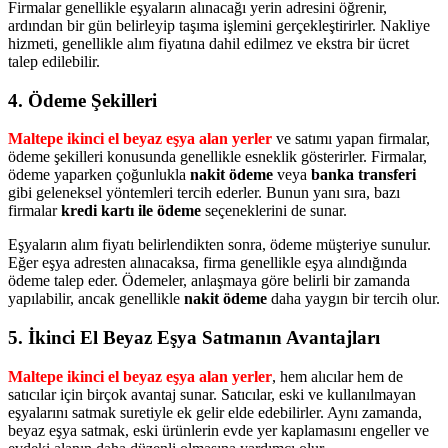
Firmalar genellikle eşyaların alınacağı yerin adresini öğrenir,
ardından bir gün belirleyip taşıma işlemini gerçekleştirirler. Nakliye
hizmeti, genellikle alım fiyatına dahil edilmez ve ekstra bir ücret
talep edilebilir.
4. Ödeme Şekilleri
Maltepe ikinci el beyaz eşya alan yerler
ve satımı yapan firmalar,
ödeme şekilleri konusunda genellikle esneklik gösterirler. Firmalar,
ödeme yaparken çoğunlukla
nakit ödeme
veya
banka transferi
gibi geleneksel yöntemleri tercih ederler. Bunun yanı sıra, bazı
firmalar
kredi kartı ile ödeme
seçeneklerini de sunar.
Eşyaların alım fiyatı belirlendikten sonra, ödeme müşteriye sunulur.
Eğer eşya adresten alınacaksa, firma genellikle eşya alındığında
ödeme talep eder. Ödemeler, anlaşmaya göre belirli bir zamanda
yapılabilir, ancak genellikle
nakit ödeme
daha yaygın bir tercih olur.
5. İkinci El Beyaz Eşya Satmanın Avantajları
Maltepe ikinci el beyaz eşya alan yerler
, hem alıcılar hem de
satıcılar için birçok avantaj sunar. Satıcılar, eski ve kullanılmayan
eşyalarını satmak suretiyle ek gelir elde edebilirler. Aynı zamanda,
beyaz eşya satmak, eski ürünlerin evde yer kaplamasını engeller ve