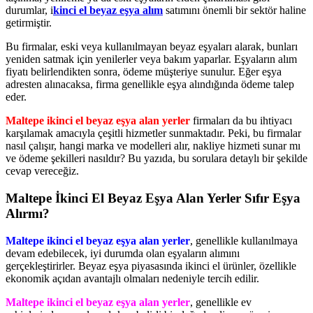
durumlar, i
kinci el beyaz eşya alım
satımını önemli bir sektör haline
getirmiştir.
Bu firmalar, eski veya kullanılmayan beyaz eşyaları alarak, bunları
yeniden satmak için yenilerler veya bakım yaparlar. Eşyaların alım
fiyatı belirlendikten sonra, ödeme müşteriye sunulur. Eğer eşya
adresten alınacaksa, firma genellikle eşya alındığında ödeme talep
eder.
Maltepe ikinci el beyaz eşya alan yerler
firmaları da bu ihtiyacı
karşılamak amacıyla çeşitli hizmetler sunmaktadır. Peki, bu firmalar
nasıl çalışır, hangi marka ve modelleri alır, nakliye hizmeti sunar mı
ve ödeme şekilleri nasıldır? Bu yazıda, bu sorulara detaylı bir şekilde
cevap vereceğiz.
Maltepe İkinci El Beyaz Eşya Alan Yerler Sıfır Eşya
Alırmı?
Maltepe ikinci el beyaz eşya alan yerler
, genellikle kullanılmaya
devam edebilecek, iyi durumda olan eşyaların alımını
gerçekleştirirler. Beyaz eşya piyasasında ikinci el ürünler, özellikle
ekonomik açıdan avantajlı olmaları nedeniyle tercih edilir.
Maltepe ikinci el beyaz eşya alan yerler
, genellikle ev