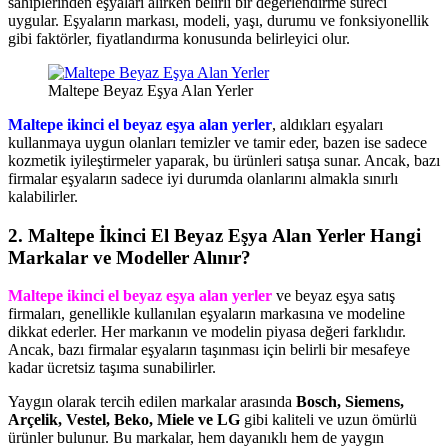
sahiplerinden eşyaları alırken belirli bir değerlendirme süreci
uygular. Eşyaların markası, modeli, yaşı, durumu ve fonksiyonellik
gibi faktörler, fiyatlandırma konusunda belirleyici olur.
Maltepe Beyaz Eşya Alan Yerler
Maltepe ikinci el beyaz eşya alan yerler
, aldıkları eşyaları
kullanmaya uygun olanları temizler ve tamir eder, bazen ise sadece
kozmetik iyileştirmeler yaparak, bu ürünleri satışa sunar. Ancak, bazı
firmalar eşyaların sadece iyi durumda olanlarını almakla sınırlı
kalabilirler.
2. Maltepe İkinci El Beyaz Eşya Alan Yerler Hangi
Markalar ve Modeller Alınır?
Maltepe ikinci el beyaz eşya alan yerler
ve beyaz eşya satış
firmaları, genellikle kullanılan eşyaların markasına ve modeline
dikkat ederler. Her markanın ve modelin piyasa değeri farklıdır.
Ancak, bazı firmalar eşyaların taşınması için belirli bir mesafeye
kadar ücretsiz taşıma sunabilirler.
Yaygın olarak tercih edilen markalar arasında
Bosch, Siemens,
Arçelik, Vestel, Beko, Miele ve LG
gibi kaliteli ve uzun ömürlü
ürünler bulunur. Bu markalar, hem dayanıklı hem de yaygın