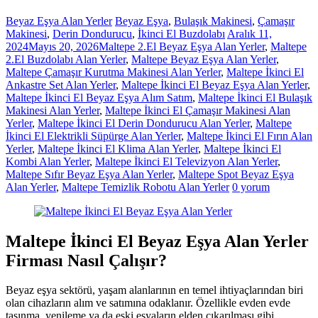
Beyaz Eşya Alan Yerler
Beyaz Eşya
,
Bulaşık Makinesi
,
Çamaşır
Makinesi
,
Derin Dondurucu
,
İkinci El Buzdolabı
Aralık 11,
2024
Mayıs 20, 2026
Maltepe 2.El Beyaz Eşya Alan Yerler
,
Maltepe
2.El Buzdolabı Alan Yerler
,
Maltepe Beyaz Eşya Alan Yerler
,
Maltepe Çamaşır Kurutma Makinesi Alan Yerler
,
Maltepe İkinci El
Ankastre Set Alan Yerler
,
Maltepe İkinci El Beyaz Eşya Alan Yerler
,
Maltepe İkinci El Beyaz Eşya Alım Satım
,
Maltepe İkinci El Bulaşık
Makinesi Alan Yerler
,
Maltepe İkinci El Çamaşır Makinesi Alan
Yerler
,
Maltepe İkinci El Derin Dondurucu Alan Yerler
,
Maltepe
İkinci El Elektrikli Süpürge Alan Yerler
,
Maltepe İkinci El Fırın Alan
Yerler
,
Maltepe İkinci El Klima Alan Yerler
,
Maltepe İkinci El
Kombi Alan Yerler
,
Maltepe İkinci El Televizyon Alan Yerler
,
Maltepe Sıfır Beyaz Eşya Alan Yerler
,
Maltepe Spot Beyaz Eşya
Alan Yerler
,
Maltepe Temizlik Robotu Alan Yerler
0 yorum
Maltepe İkinci El Beyaz Eşya Alan Yerler
Firması Nasıl Çalışır?
Beyaz eşya sektörü, yaşam alanlarının en temel ihtiyaçlarından biri
olan cihazların alım ve satımına odaklanır. Özellikle evden evde
taşınma, yenileme ya da eski eşyaların elden çıkarılması gibi