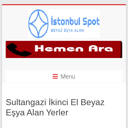
Skip
to
content
İkinci
El
Beyaz
Eşya
Menü
Alan
Yerler
Sultangazi İkinci El Beyaz
|
Eşya Alan Yerler
0