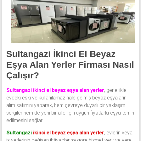
klima
ve
kombi
alınır.
Sultangazi İkinci El Beyaz
Eşya Alan Yerler Firması Nasıl
Çalışır?
Sultangazi ikinci el beyaz eşya alan yerler
, genellikle
evdeki eski ve kullanılamaz hale gelmiş beyaz eşyaların
alım satımını yaparak, hem çevreye duyarlı bir yaklaşım
sergiler hem de yeni bir alıcı için uygun fiyatlarla eşya temin
edilmesini sağlar.
Sultangazi
ikinci el beyaz eşya alan yerler
, evlerin veya
iş yerlerinin değişen ihtiyaçlarına göre hizmet verir ve yerel