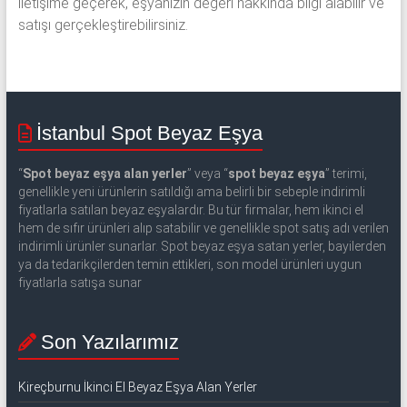
iletişime geçerek, eşyanızın değeri hakkında bilgi alabilir ve
satışı gerçekleştirebilirsiniz.
İstanbul Spot Beyaz Eşya
“
Spot beyaz eşya alan yerler
” veya “
spot beyaz eşya
” terimi,
genellikle yeni ürünlerin satıldığı ama belirli bir sebeple indirimli
fiyatlarla satılan beyaz eşyalardır. Bu tür firmalar, hem ikinci el
hem de sıfır ürünleri alıp satabilir ve genellikle spot satış adı verilen
indirimli ürünler sunarlar. Spot beyaz eşya satan yerler, bayilerden
ya da tedarikçilerden temin ettikleri, son model ürünleri uygun
fiyatlarla satışa sunar
Son Yazılarımız
Kireçburnu İkinci El Beyaz Eşya Alan Yerler