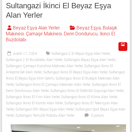
543
Sultangazi İkinci El Beyaz Eşya
592
Alan Yerler
53
Beyaz Eşya Alan Yerler
Beyaz Eşya
,
Bulaşık
Makinesi
,
Çamaşır Makinesi
,
Derin Dondurucu
,
İkinci El
50
Buzdolabı
İkinci
Aralık 11, 2024
Sultangazi 2.El Beyaz Eşya Alan Yerler
,
el
Sultangazi 2.El Buzdolabı Alan Yerler
,
Sultangazi Beyaz Eşya Alan Yerler
,
beyaz
Sultangazi Çamaşır Kurutma Makinesi Alan Yerler
,
Sultangazi İkinci El
eşya
Ankastre Set Alan Yerler
,
Sultangazi İkinci El Beyaz Eşya Alan Yerler
,
Sultangazi
olarak
İkinci El Beyaz Eşya Alım Satım
,
Sultangazi İkinci El Bulaşık Makinesi Alan
buzdolabı,
Yerler
,
Sultangazi İkinci El Çamaşır Makinesi Alan Yerler
,
Sultangazi İkinci El
Derin Dondurucu Alan Yerler
,
Sultangazi İkinci El Elektrikli Süpürge Alan Yerler
,
çamaşır
Sultangazi İkinci El Fırın Alan Yerler
,
Sultangazi İkinci El Klima Alan Yerler
,
makinesi,
Sultangazi İkinci El Kombi Alan Yerler
,
Sultangazi İkinci El Televizyon Alan
bulaşık
Yerler
,
Sultangazi Sıfır Beyaz Eşya Alan Yerler
,
Sultangazi Spot Beyaz Eşya Alan
makinesi,
Yerler
,
Sultangazi Temizlik Robotu Alan Yerler
0 yorum
derin
dondurucu,