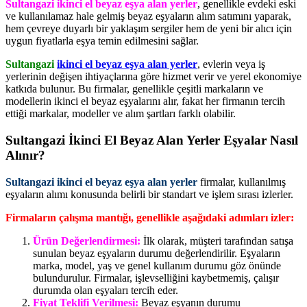
Sultangazi ikinci el beyaz eşya alan yerler
, genellikle evdeki eski
ve kullanılamaz hale gelmiş beyaz eşyaların alım satımını yaparak,
hem çevreye duyarlı bir yaklaşım sergiler hem de yeni bir alıcı için
uygun fiyatlarla eşya temin edilmesini sağlar.
Sultangazi
ikinci el beyaz eşya alan yerler
, evlerin veya iş
yerlerinin değişen ihtiyaçlarına göre hizmet verir ve yerel ekonomiye
katkıda bulunur. Bu firmalar, genellikle çeşitli markaların ve
modellerin ikinci el beyaz eşyalarını alır, fakat her firmanın tercih
ettiği markalar, modeller ve alım şartları farklı olabilir.
Sultangazi İkinci El Beyaz Alan Yerler Eşyalar Nasıl
Alınır?
Sultangazi ikinci el beyaz eşya alan yerler
firmalar, kullanılmış
eşyaların alımı konusunda belirli bir standart ve işlem sırası izlerler.
Firmaların çalışma mantığı, genellikle aşağıdaki adımları izler:
Ürün Değerlendirmesi:
İlk olarak, müşteri tarafından satışa
sunulan beyaz eşyaların durumu değerlendirilir. Eşyaların
marka, model, yaş ve genel kullanım durumu göz önünde
bulundurulur. Firmalar, işlevselliğini kaybetmemiş, çalışır
durumda olan eşyaları tercih eder.
Fiyat Teklifi Verilmesi:
Beyaz eşyanın durumu