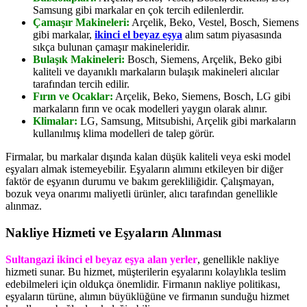
Samsung gibi markalar en çok tercih edilenlerdir.
Çamaşır Makineleri:
Arçelik, Beko, Vestel, Bosch, Siemens
gibi markalar,
ikinci el beyaz eşya
alım satım piyasasında
sıkça bulunan çamaşır makineleridir.
Bulaşık Makineleri:
Bosch, Siemens, Arçelik, Beko gibi
kaliteli ve dayanıklı markaların bulaşık makineleri alıcılar
tarafından tercih edilir.
Fırın ve Ocaklar:
Arçelik, Beko, Siemens, Bosch, LG gibi
markaların fırın ve ocak modelleri yaygın olarak alınır.
Klimalar:
LG, Samsung, Mitsubishi, Arçelik gibi markaların
kullanılmış klima modelleri de talep görür.
Firmalar, bu markalar dışında kalan düşük kaliteli veya eski model
eşyaları almak istemeyebilir. Eşyaların alımını etkileyen bir diğer
faktör de eşyanın durumu ve bakım gerekliliğidir. Çalışmayan,
bozuk veya onarımı maliyetli ürünler, alıcı tarafından genellikle
alınmaz.
Nakliye Hizmeti ve Eşyaların Alınması
Sultangazi ikinci el beyaz eşya alan yerler
, genellikle nakliye
hizmeti sunar. Bu hizmet, müşterilerin eşyalarını kolaylıkla teslim
edebilmeleri için oldukça önemlidir. Firmanın nakliye politikası,
eşyaların türüne, alımın büyüklüğüne ve firmanın sunduğu hizmet