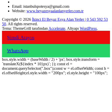
Email: istanbulspotesya@gmail.com
Website:
www.beyazesyaalanlanyerler.com.tr
Copyright © 2026
İkinci El Beyaz Eşya Alan Yerler | 0 543 592 53
50
. All rights reserved.
Tema: ThemeGrill tarafından
Accelerate
. Altyapı
WordPress
.
Şimdi Arayın
WhatsApp
box.style.width = (baseWidth / 2) + 'px'; box.style.transform =
`translateX(${index * 10}px)`; }); const el =
document.querySelector(".box");const w = el.offsetWidth; const h =
el.offsetHeight;el.style.width = "200px"; el.style.height = "100px";