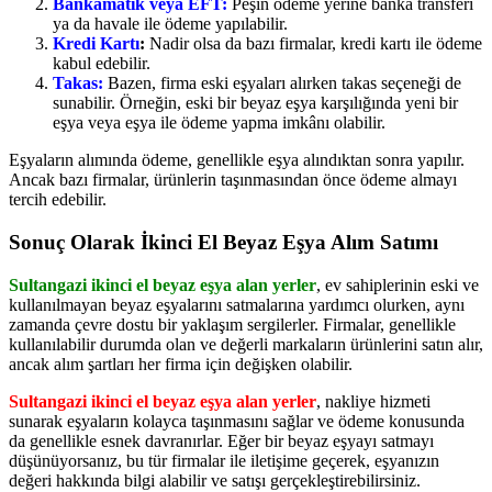
Bankamatik veya EFT:
Peşin ödeme yerine banka transferi
ya da havale ile ödeme yapılabilir.
Kredi Kartı
:
Nadir olsa da bazı firmalar, kredi kartı ile ödeme
kabul edebilir.
Takas:
Bazen, firma eski eşyaları alırken takas seçeneği de
sunabilir. Örneğin, eski bir beyaz eşya karşılığında yeni bir
eşya veya eşya ile ödeme yapma imkânı olabilir.
Eşyaların alımında ödeme, genellikle eşya alındıktan sonra yapılır.
Ancak bazı firmalar, ürünlerin taşınmasından önce ödeme almayı
tercih edebilir.
Sonuç Olarak İkinci El Beyaz Eşya Alım Satımı
Sultangazi ikinci el beyaz eşya alan yerler
, ev sahiplerinin eski ve
kullanılmayan beyaz eşyalarını satmalarına yardımcı olurken, aynı
zamanda çevre dostu bir yaklaşım sergilerler. Firmalar, genellikle
kullanılabilir durumda olan ve değerli markaların ürünlerini satın alır,
ancak alım şartları her firma için değişken olabilir.
Sultangazi ikinci el beyaz eşya alan yerler
, nakliye hizmeti
sunarak eşyaların kolayca taşınmasını sağlar ve ödeme konusunda
da genellikle esnek davranırlar. Eğer bir beyaz eşyayı satmayı
düşünüyorsanız, bu tür firmalar ile iletişime geçerek, eşyanızın
değeri hakkında bilgi alabilir ve satışı gerçekleştirebilirsiniz.