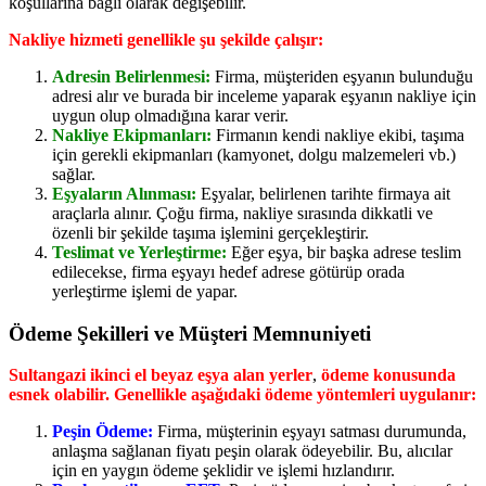
koşullarına bağlı olarak değişebilir.
Nakliye hizmeti genellikle şu şekilde çalışır:
Adresin Belirlenmesi:
Firma, müşteriden eşyanın bulunduğu
adresi alır ve burada bir inceleme yaparak eşyanın nakliye için
uygun olup olmadığına karar verir.
Nakliye Ekipmanları:
Firmanın kendi nakliye ekibi, taşıma
için gerekli ekipmanları (kamyonet, dolgu malzemeleri vb.)
sağlar.
Eşyaların Alınması:
Eşyalar, belirlenen tarihte firmaya ait
araçlarla alınır. Çoğu firma, nakliye sırasında dikkatli ve
özenli bir şekilde taşıma işlemini gerçekleştirir.
Teslimat ve Yerleştirme:
Eğer eşya, bir başka adrese teslim
edilecekse, firma eşyayı hedef adrese götürüp orada
yerleştirme işlemi de yapar.
Ödeme Şekilleri ve Müşteri Memnuniyeti
Sultangazi ikinci el beyaz eşya alan yerler
,
ödeme konusunda
esnek olabilir. Genellikle aşağıdaki ödeme yöntemleri uygulanır:
Peşin Ödeme:
Firma, müşterinin eşyayı satması durumunda,
anlaşma sağlanan fiyatı peşin olarak ödeyebilir. Bu, alıcılar
için en yaygın ödeme şeklidir ve işlemi hızlandırır.