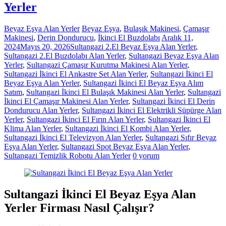
Yerler
Beyaz Eşya Alan Yerler
Beyaz Eşya
,
Bulaşık Makinesi
,
Çamaşır
Makinesi
,
Derin Dondurucu
,
İkinci El Buzdolabı
Aralık 11,
2024
Mayıs 20, 2026
Sultangazi 2.El Beyaz Eşya Alan Yerler
,
Sultangazi 2.El Buzdolabı Alan Yerler
,
Sultangazi Beyaz Eşya Alan
Yerler
,
Sultangazi Çamaşır Kurutma Makinesi Alan Yerler
,
Sultangazi İkinci El Ankastre Set Alan Yerler
,
Sultangazi İkinci El
Beyaz Eşya Alan Yerler
,
Sultangazi İkinci El Beyaz Eşya Alım
Satım
,
Sultangazi İkinci El Bulaşık Makinesi Alan Yerler
,
Sultangazi
İkinci El Çamaşır Makinesi Alan Yerler
,
Sultangazi İkinci El Derin
Dondurucu Alan Yerler
,
Sultangazi İkinci El Elektrikli Süpürge Alan
Yerler
,
Sultangazi İkinci El Fırın Alan Yerler
,
Sultangazi İkinci El
Klima Alan Yerler
,
Sultangazi İkinci El Kombi Alan Yerler
,
Sultangazi İkinci El Televizyon Alan Yerler
,
Sultangazi Sıfır Beyaz
Eşya Alan Yerler
,
Sultangazi Spot Beyaz Eşya Alan Yerler
,
Sultangazi Temizlik Robotu Alan Yerler
0 yorum
Sultangazi İkinci El Beyaz Eşya Alan
Yerler Firması Nasıl Çalışır?