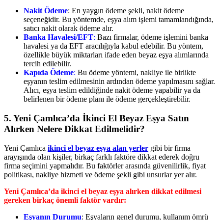
Nakit Ödeme
: En yaygın ödeme şekli, nakit ödeme
seçeneğidir. Bu yöntemde, eşya alım işlemi tamamlandığında,
satıcı nakit olarak ödeme alır.
Banka Havalesi/EFT
:
Bazı firmalar, ödeme işlemini banka
havalesi ya da EFT aracılığıyla kabul edebilir. Bu yöntem,
özellikle büyük miktarları ifade eden beyaz eşya alımlarında
tercih edilebilir.
Kapıda Ödeme
:
Bu ödeme yöntemi, nakliye ile birlikte
eşyanın teslim edilmesinin ardından ödeme yapılmasını sağlar.
Alıcı, eşya teslim edildiğinde nakit ödeme yapabilir ya da
belirlenen bir ödeme planı ile ödeme gerçekleştirebilir.
5.
Yeni Çamlıca’da İkinci El Beyaz Eşya Satın
Alırken Nelere Dikkat Edilmelidir?
Yeni Çamlıca
ikinci el beyaz eşya alan yerler
gibi bir firma
arayışında olan kişiler, birkaç farklı faktöre dikkat ederek doğru
firma seçimini yapmalıdır. Bu faktörler arasında güvenilirlik, fiyat
politikası, nakliye hizmeti ve ödeme şekli gibi unsurlar yer alır.
Yeni Çamlıca’da ikinci el beyaz eşya alırken dikkat edilmesi
gereken birkaç önemli faktör vardır:
Eşyanın Durumu
: Eşyaların genel durumu, kullanım ömrü