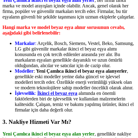
Yeni Çamlıca ikinci el beyaz eşya alan yerler
, her firma farklı
marka ve model arayışları içinde olabilir. Ancak, genel olarak her
firma, popüler ve güvenilir markaları tercih eder. Firmalar, bu tür
eşyaların güvenli bir şekilde taşınması için uzman ekiplerle çalışırlar.
Hangi marka ve model beyaz eşya alınır sorusunun cevabı,
aşağıdaki gibi belirlenebilir:
Markalar
:
Arçelik, Bosch, Siemens, Vestel, Beko, Samsung,
LG gibi güvenilir markalar ikinci el beyaz eşya alımı
konusunda en çok tercih edilenler arasında yer alır. Bu
markaların eşyaları genellikle dayanıklı ve uzun ömürlü
olduğundan, alıcılar ve satıcılar için de cazip olur.
Modeller
:
Yeni Çamlıca ikinci el beyaz eşya alanyerler
,
genellikle eski modeller yerine daha güncel ve işlevsel
modelleri tercih eder. Özellikle enerji verimliliği yüksek olan
ve modern teknolojilere sahip modeller öncelikli olarak alınır.
İşlevsellik
:
İkinci el beyaz eşya
alımında en önemli
faktörlerden biri de işlevsellik ve kullanılan malzemelerin
kalitesidir. Çalışan, temiz ve bakımı yapılmış ürünler, ikinci el
firmalar için daha değerli olur.
3.
Nakliye Hizmeti Var Mı?
Yeni Çamlıca ikinci el beyaz eşya alan yerler
, genellikle nakliye