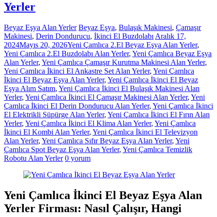
Yerler
Beyaz Eşya Alan Yerler
Beyaz Eşya
,
Bulaşık Makinesi
,
Çamaşır
Makinesi
,
Derin Dondurucu
,
İkinci El Buzdolabı
Aralık 17,
2024
Mayıs 20, 2026
Yeni Çamlıca 2.El Beyaz Eşya Alan Yerler
,
Yeni Çamlıca 2.El Buzdolabı Alan Yerler
,
Yeni Çamlıca Beyaz Eşya
Alan Yerler
,
Yeni Çamlıca Çamaşır Kurutma Makinesi Alan Yerler
,
Yeni Çamlıca İkinci El Ankastre Set Alan Yerler
,
Yeni Çamlıca
İkinci El Beyaz Eşya Alan Yerler
,
Yeni Çamlıca İkinci El Beyaz
Eşya Alım Satım
,
Yeni Çamlıca İkinci El Bulaşık Makinesi Alan
Yerler
,
Yeni Çamlıca İkinci El Çamaşır Makinesi Alan Yerler
,
Yeni
Çamlıca İkinci El Derin Dondurucu Alan Yerler
,
Yeni Çamlıca İkinci
El Elektrikli Süpürge Alan Yerler
,
Yeni Çamlıca İkinci El Fırın Alan
Yerler
,
Yeni Çamlıca İkinci El Klima Alan Yerler
,
Yeni Çamlıca
İkinci El Kombi Alan Yerler
,
Yeni Çamlıca İkinci El Televizyon
Alan Yerler
,
Yeni Çamlıca Sıfır Beyaz Eşya Alan Yerler
,
Yeni
Çamlıca Spot Beyaz Eşya Alan Yerler
,
Yeni Çamlıca Temizlik
Robotu Alan Yerler
0 yorum
Yeni Çamlıca İkinci El Beyaz Eşya Alan
Yerler Firması: Nasıl Çalışır, Hangi