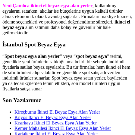
Yeni Çamlıca ikinci el beyaz eşya alan yerler
, kullanılmış
eşyalarını satarken, alıcılar ise bütçelerine uygun kaliteli ürünler
alarak ekonomik olarak avantaj sağlarlar. Firmaların nakliye hizmeti,
ödeme seçenekleri ve profesyonel değerlendirme süreçleri,
ikinci el
beyaz eşya
alım satımını daha kolay ve güvenilir bir hale
getirmektedir.
İstanbul Spot Beyaz Eşya
“
Spot beyaz eşya alan yerler
” veya “
spot beyaz eşya
” terimi,
genellikle yeni ürünlerin satıldığı ama belirli bir sebeple indirimli
fiyatlarla satılan beyaz eşyalardır. Bu tür firmalar, hem ikinci el hem
de sıfır ürünleri alıp satabilir ve genellikle spot satış adı verilen
indirimli ürünler sunarlar. Spot beyaz eşya satan yerler, bayilerden
ya da tedarikçilerden temin ettikleri, son model ürünleri uygun
fiyatlarla satışa sunar
Son Yazılarımız
Kireçburnu İkinci El Beyaz Eşya Alan Yerler
Kilyos İkinci El Beyaz Eşya Alan Yerler
Kısırkaya İkinci El Beyaz Eşya Alan Yerler
Kemer Mahallesi İkinci El Beyaz Eşya Alan Yerler
Kartaltepe İkinci El Beyaz Eşya Alan Yerler