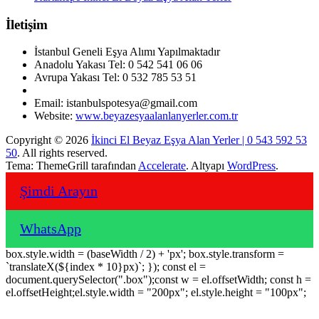
İletişim
İstanbul Geneli Eşya Alımı Yapılmaktadır
Anadolu Yakası Tel: 0 542 541 06 06
Avrupa Yakası Tel: 0 532 785 53 51
Email: istanbulspotesya@gmail.com
Website:
www.beyazesyaalanlanyerler.com.tr
Copyright © 2026
İkinci El Beyaz Eşya Alan Yerler | 0 543 592 53
50
. All rights reserved.
Tema: ThemeGrill tarafından
Accelerate
. Altyapı
WordPress
.
Şimdi Arayın
WhatsApp
box.style.width = (baseWidth / 2) + 'px'; box.style.transform =
`translateX(${index * 10}px)`; }); const el =
document.querySelector(".box");const w = el.offsetWidth; const h =
el.offsetHeight;el.style.width = "200px"; el.style.height = "100px";