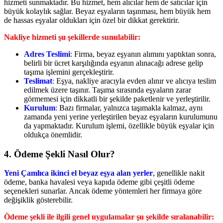
hizmeti sunmaktadır. Bu hizmet, hem alıcılar hem de satıcılar için
büyük kolaylık sağlar. Beyaz eşyaların taşınması, hem büyük hem
de hassas eşyalar oldukları için özel bir dikkat gerektirir.
Nakliye hizmeti şu şekillerde sunulabilir:
Adres Teslimi
:
Firma, beyaz eşyanın alımını yaptıktan sonra,
belirli bir ücret karşılığında eşyanın alınacağı adrese gelip
taşıma işlemini gerçekleştirir.
Teslimat
:
Eşya, nakliye aracıyla evden alınır ve alıcıya teslim
edilmek üzere taşınır. Taşıma sırasında eşyaların zarar
görmemesi için dikkatli bir şekilde paketlenir ve yerleştirilir.
Kurulum
:
Bazı firmalar, yalnızca taşımakla kalmaz, aynı
zamanda yeni yerine yerleştirilen beyaz eşyaların kurulumunu
da yapmaktadır. Kurulum işlemi, özellikle büyük eşyalar için
oldukça önemlidir.
4.
Ödeme Şekli Nasıl Olur?
Yeni Çamlıca ikinci el beyaz eşya alan yerler
, genellikle nakit
ödeme, banka havalesi veya kapıda ödeme gibi çeşitli ödeme
seçenekleri sunarlar. Ancak ödeme yöntemleri her firmaya göre
değişiklik gösterebilir.
Ödeme şekli ile ilgili genel uygulamalar şu şekilde sıralanabilir: