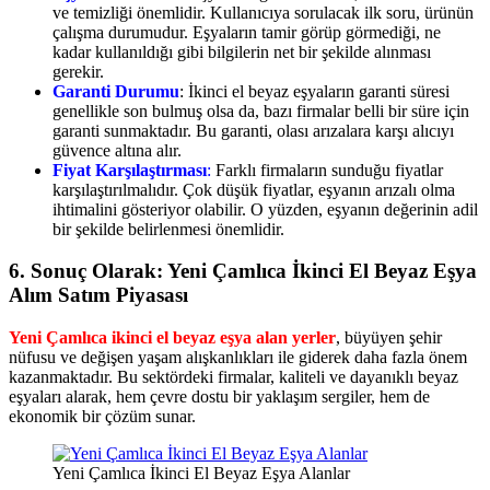
ve temizliği önemlidir. Kullanıcıya sorulacak ilk soru, ürünün
çalışma durumudur. Eşyaların tamir görüp görmediği, ne
kadar kullanıldığı gibi bilgilerin net bir şekilde alınması
gerekir.
Garanti Durumu
: İkinci el beyaz eşyaların garanti süresi
genellikle son bulmuş olsa da, bazı firmalar belli bir süre için
garanti sunmaktadır. Bu garanti, olası arızalara karşı alıcıyı
güvence altına alır.
Fiyat Karşılaştırması
:
Farklı firmaların sunduğu fiyatlar
karşılaştırılmalıdır. Çok düşük fiyatlar, eşyanın arızalı olma
ihtimalini gösteriyor olabilir. O yüzden, eşyanın değerinin adil
bir şekilde belirlenmesi önemlidir.
6.
Sonuç Olarak: Yeni Çamlıca İkinci El Beyaz Eşya
Alım Satım Piyasası
Yeni Çamlıca ikinci el beyaz eşya alan yerler
, büyüyen şehir
nüfusu ve değişen yaşam alışkanlıkları ile giderek daha fazla önem
kazanmaktadır. Bu sektördeki firmalar, kaliteli ve dayanıklı beyaz
eşyaları alarak, hem çevre dostu bir yaklaşım sergiler, hem de
ekonomik bir çözüm sunar.
Yeni Çamlıca İkinci El Beyaz Eşya Alanlar