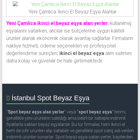
Yeni Çamlıca İkinci El Beyaz Eşya Alanlar
Yeni Çamlıca ikinci el beyaz eşya alan yerler
, kullanılmış
eşyalarını satarken, alıcılar ise bütçelerine uygun kaliteli
ürünler alarak ekonomik olarak avantaj sağlarlar. Firmaların
nakliye hizmeti, ödeme seçenekleri ve profesyonel
değerlendirme süreçleri,
ikinci el beyaz eşya
alım satımını
daha kolay ve güvenilir bir hale getirmektedir.
İstanbul Spot Beyaz Eşya
“
Spot beyaz eşya alan yerler
” veya “
spot beyaz eşya
” terimi,
genellikle yeni ürünlerin satıldığı ama belirli bir sebeple indirimli
fiyatlarla satılan beyaz eşyalardır. Bu tür firmalar, hem ikinci el
hem de sıfır ürünleri alıp satabilir ve genellikle spot satış adı verilen
indirimli ürünler sunarlar. Spot beyaz eşya satan yerler, bayilerden