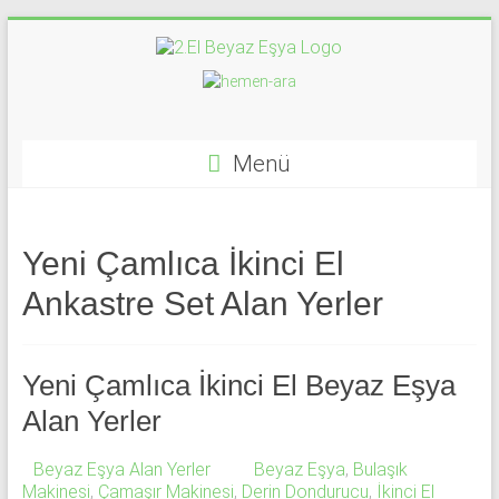
Skip
to
content
İkinci
El
Beyaz
Menü
Eşya
Alan
Yeni Çamlıca İkinci El
Yerler
Ankastre Set Alan Yerler
|
0
Yeni Çamlıca İkinci El Beyaz Eşya
543
Alan Yerler
592
Beyaz Eşya Alan Yerler
Beyaz Eşya
,
Bulaşık
Makinesi
,
Çamaşır Makinesi
,
Derin Dondurucu
,
İkinci El