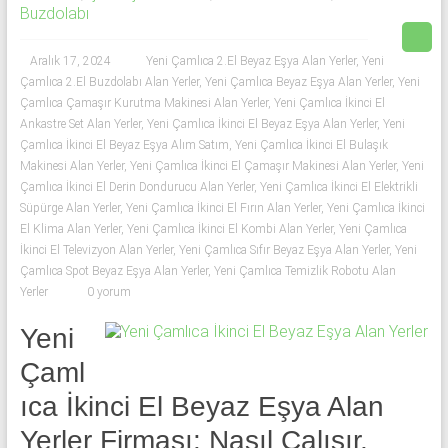
53
Buzdolabı
50
Aralık 17, 2024
Yeni Çamlıca 2.El Beyaz Eşya Alan Yerler
,
Yeni
Çamlıca 2.El Buzdolabı Alan Yerler
,
Yeni Çamlıca Beyaz Eşya Alan Yerler
,
Yeni
İkinci
Çamlıca Çamaşır Kurutma Makinesi Alan Yerler
,
Yeni Çamlıca İkinci El
el
Ankastre Set Alan Yerler
,
Yeni Çamlıca İkinci El Beyaz Eşya Alan Yerler
,
Yeni
beyaz
Çamlıca İkinci El Beyaz Eşya Alım Satım
,
Yeni Çamlıca İkinci El Bulaşık
eşya
Makinesi Alan Yerler
,
Yeni Çamlıca İkinci El Çamaşır Makinesi Alan Yerler
,
Yeni
olarak
Çamlıca İkinci El Derin Dondurucu Alan Yerler
,
Yeni Çamlıca İkinci El Elektrikli
buzdolabı,
Süpürge Alan Yerler
,
Yeni Çamlıca İkinci El Fırın Alan Yerler
,
Yeni Çamlıca İkinci
çamaşır
El Klima Alan Yerler
,
Yeni Çamlıca İkinci El Kombi Alan Yerler
,
Yeni Çamlıca
İkinci El Televizyon Alan Yerler
,
Yeni Çamlıca Sıfır Beyaz Eşya Alan Yerler
,
Yeni
makinesi,
Çamlıca Spot Beyaz Eşya Alan Yerler
,
Yeni Çamlıca Temizlik Robotu Alan
bulaşık
Yerler
0 yorum
makinesi,
derin
Yeni
dondurucu,
Çaml
klima
ve
ıca İkinci El Beyaz Eşya Alan
kombi
Yerler Firması: Nasıl Çalışır,
alınır.