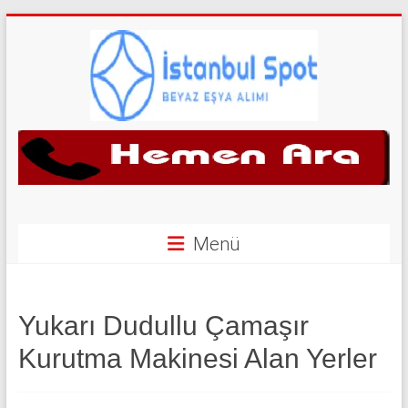
Skip
to
content
İkinci
El
Beyaz
Eşya
Menü
Alan
Yerler
Yukarı Dudullu Çamaşır
|
Kurutma Makinesi Alan Yerler
0