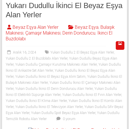
543
Yukarı Dudullu İkinci El Beyaz Eşya
592
Alan Yerler
53
Beyaz Eşya Alan Yerler
Beyaz Eşya
,
Bulaşık
Makinesi
,
Çamaşır Makinesi
,
Derin Dondurucu
,
İkinci El
50
Buzdolabı
İkinci
Aralık 16, 2024
Yukarı Dudullu 2.El Beyaz Eşya Alan Yerler
,
el
Yukarı Dudullu 2.El Buzdolabı Alan Yerler
,
Yukarı Dudullu Beyaz Eşya Alan
beyaz
Yerler
,
Yukarı Dudullu Çamaşır Kurutma Makinesi Alan Yerler
,
Yukarı Dudullu
eşya
İkinci El Ankastre Set Alan Yerler
,
Yukarı Dudullu İkinci El Beyaz Eşya Alan
olarak
Yerler
,
Yukarı Dudullu İkinci El Beyaz Eşya Alım Satım
,
Yukarı Dudullu İkinci El
buzdolabı,
Bulaşık Makinesi Alan Yerler
,
Yukarı Dudullu İkinci El Çamaşır Makinesi Alan
Yerler
,
Yukarı Dudullu İkinci El Derin Dondurucu Alan Yerler
,
Yukarı Dudullu
çamaşır
İkinci El Elektrikli Süpürge Alan Yerler
,
Yukarı Dudullu İkinci El Fırın Alan Yerler
,
makinesi,
Yukarı Dudullu İkinci El Klima Alan Yerler
,
Yukarı Dudullu İkinci El Kombi Alan
bulaşık
Yerler
,
Yukarı Dudullu İkinci El Televizyon Alan Yerler
,
Yukarı Dudullu Sıfır Beyaz
makinesi,
Eşya Alan Yerler
,
Yukarı Dudullu Spot Beyaz Eşya Alan Yerler
,
Yukarı Dudullu
derin
Temizlik Robotu Alan Yerler
0 yorum
dondurucu,