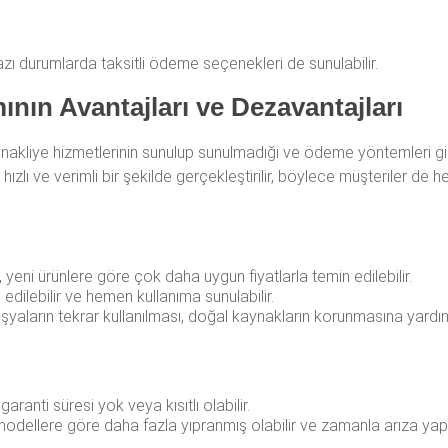
ı durumlarda taksitli ödeme seçenekleri de sunulabilir.
ının Avantajları ve Dezavantajları
akliye hizmetlerinin sunulup sunulmadığı ve ödeme yöntemleri gibi f
 hızlı ve verimli bir şekilde gerçekleştirilir, böylece müşteriler 
, yeni ürünlere göre çok daha uygun fiyatlarla temin edilebilir.
 edilebilir ve hemen kullanıma sunulabilir.
 eşyaların tekrar kullanılması, doğal kaynakların korunmasına yardım
aranti süresi yok veya kısıtlı olabilir.
 modellere göre daha fazla yıpranmış olabilir ve zamanla arıza yap