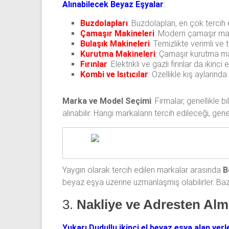
Alınabilecek Beyaz Eşyalar
:
Buzdolapları
:
Buzdolapları, en çok tercih ed
Çamaşır Makineleri
:
Modern çamaşır makin
Bulaşık Makineleri
:
Temizlikte verimli ve 
Kurutma Makineleri
: Çamaşır kurutma maki
Fırınlar
: Elektrikli ve gazlı fırınlar da ikin
Kombi ve Isıtıcılar
:
Özellikle kış aylarında
Marka ve Model Seçimi
: Firmalar, genellikle b
alınabilir. Hangi markaların tercih edileceği, genel
Yaygın olarak tercih edilen markalar arasında
B
beyaz eşya üzerine uzmanlaşmış olabilirler. Bazı
3.
Nakliye ve Adresten Alm
Yukarı Dudullu ikinci el beyaz eşya alan yerl