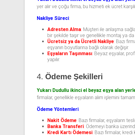
yer alır ve çoğu firma, bu hizmeti ek ücret karşı
Nakliye Süreci
:
Adresten Alma
:
Müşteri ile anlaşma sağlan
bir şekilde taşır ve genellikle montaj ya da
Ücretsiz ya da Ücretli Nakliye
: Bazı fir
eşyanın boyutlarına bağlı olarak değişir.
Eşyaların Taşınması
: Beyaz eşyalar, pro
yapılır.
4.
Ödeme Şekilleri
Yukarı Dudullu ikinci el beyaz eşya alan yerl
firmalar, genellikle eşyaların alım işlemini tama
Ödeme Yöntemleri
:
Nakit Ödeme
: Bazı firmalar, eşyaların te
Banka Transferi
: Ödemeyi banka üzerinde
Kredi Kartı Ödemesi
: Bazı firmalar, kred