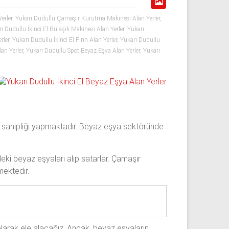
erler
,
Yukarı Dudullu Çamaşır Kurutma Makinesi Alan Yerler
,
ı Dudullu İkinci El Bulaşık Makinesi Alan Yerler
,
Yukarı
rler
,
Yukarı Dudullu İkinci El Fırın Alan Yerler
,
Yukarı Dudullu
an Yerler
,
Yukarı Dudullu Spot Beyaz Eşya Alan Yerler
,
Yukarı
 ev sahipliği yapmaktadır. Beyaz eşya sektöründe
rdeki beyaz eşyaları alıp satarlar. Çamaşır
mektedir.
ı olarak ele alacağız. Ancak, beyaz eşyaların