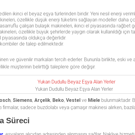
ilen ikinci el beyaz eşya türlerinden biridir. Yeni nesil enerji veriml
eleri, özellikle düşük enerji tüketimi sağlayan modeller daha ço
tasarruflu çalışan bulaşık makineleri, ikinci el piyasasında rağbet 
neleri, özellikle büyük şehirlerde yaygın olarak kullanıldığı için ta
ci el piyasasında oldukça değerlidir.
 kombiler de talep edilmektedir.
ilinen ve güvenilir markaları tercih ederler. Bununla birlikte, eski ve
likle müşterinin belirttiği taleplere göre değişir.
Yukarı Dudullu Beyaz Eşya Alan Yerler
osch
,
Siemens
,
Arçelik
,
Beko
,
Vestel
ve
Miele
bulunmaktadır. Bu 
 firmalar, sadece buzdolabı veya çamaşır makinesi alırken, bazılar
a Süreci
er
, eşyaların alıcıdan adresinden alınmasını sağlar. Nakliye hizmet