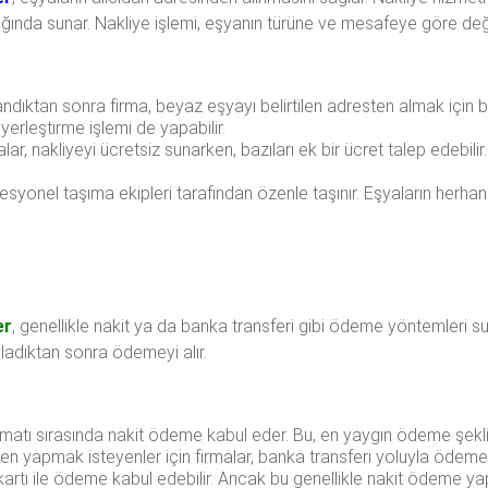
lığında sunar. Nakliye işlemi, eşyanın türüne ve mesafeye göre deği
dıktan sonra firma, beyaz eşyayı belirtilen adresten almak için bir
 yerleştirme işlemi de yapabilir.
malar, nakliyeyi ücretsiz sunarken, bazıları ek bir ücret talep edebil
fesyonel taşıma ekipleri tarafından özenle taşınır. Eşyaların herh
er
, genellikle nakit ya da banka transferi gibi ödeme yöntemleri s
mladıktan sonra ödemeyi alır.
slimatı sırasında nakit ödeme kabul eder. Bu, en yaygın ödeme şekli
n yapmak isteyenler için firmalar, banka transferi yoluyla ödeme
i kartı ile ödeme kabul edebilir. Ancak bu genellikle nakit ödeme ya