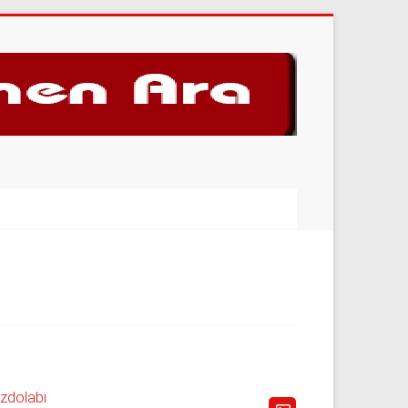
uzdolabı