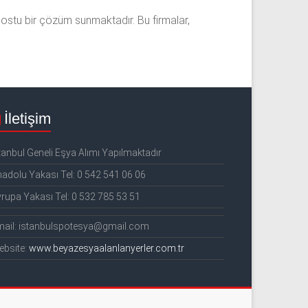
ostu bir çözüm sunmaktadır. Bu firmalar,
İletişim
tanbul Geneli Eşya Alımı Yapılmaktadır
adolu Yakası Tel: 0 542 541 06 06
rupa Yakası Tel: 0 532 785 53 51
mail: istanbulspotesya@gmail.com
ebsite:
www.beyazesyaalanlanyerler.com.tr