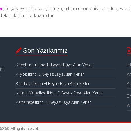
er
, birçok ev sahibi ve işletme için hem ekonomik hem de çevre d
 tekrar kullanıma kazandırır.
Son Yazılarımız
Kireçburnu İkinci El Beyaz Eşya Alan Yerler
İs
rli
Kilyos İkinci El Beyaz Eşya Alan Yerler
An
.
Kısırkaya İkinci El Beyaz Eşya Alan Yerler
Av
Kemer Mahallesi İkinci El Beyaz Eşya Alan Yerler
E
Kartaltepe İkinci El Beyaz Eşya Alan Yerler
W
2 53 50
. All rights reserved.