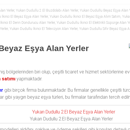
lan Yerler
,
Yukarı Dudullu 2.El Buzdolabı Alan Yerler
,
Yukarı Dudullu Beyaz Eşya Alan Y
 İkinci El Beyaz Eşya Alan Yerler
,
Yukarı Dudullu İkinci El Beyaz Eşya Alım Satım
,
Yukar
İkinci El Derin Dondurucu Alan Yerler
,
Yukarı Dudullu İkinci El Elektrikli Süpürge Alan Ye
Yerler
,
Yukarı Dudullu İkinci El Televizyon Alan Yerler
,
Yukarı Dudullu Sıfır Beyaz Eşya Al
 Beyaz Eşya Alan Yerler
şmiş bölgelerinden biri olup, çeşitli ticaret ve hizmet sektörlerine
m satımı
yapmaktadır.
er
gibi birçok firma bulunmaktadır. Bu firmalar genellikle çeşitli tü
nlar gibi yaygın beyaz eşya türleri, bu firmalar tarafından tercih edil
Yukarı Dudullu 2.El Beyaz Eşya Alan Yerler
e modelleri aldığını, nakliye ve ödeme şekilleri gibi konuları detayl