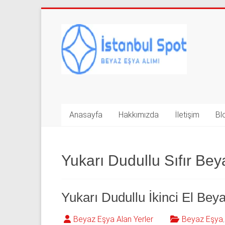
Skip
to
İkinci
content
El
Beyaz
Eşya
Alan
Anasayfa
Hakkımızda
İletişim
Bl
Yerler
|
Yukarı Dudullu Sıfır Bey
0
543
Yukarı Dudullu İkinci El Bey
592
Beyaz Eşya Alan Yerler
Beyaz Eşya