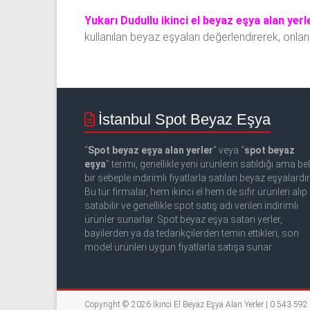
Yukarı Dudullu ikinci el beyaz eşya alan yerl
kullanılan beyaz eşyaları değerlendirerek, onları
İstanbul Spot Beyaz Eşya
“
Spot beyaz eşya alan yerler
” veya “
spot beyaz
eşya
” terimi, genellikle yeni ürünlerin satıldığı ama beli
bir sebeple indirimli fiyatlarla satılan beyaz eşyalardır
Bu tür firmalar, hem ikinci el hem de sıfır ürünleri alıp
satabilir ve genellikle spot satış adı verilen indirimli
ürünler sunarlar. Spot beyaz eşya satan yerler,
bayilerden ya da tedarikçilerden temin ettikleri, son
model ürünleri uygun fiyatlarla satışa sunar
Copyright © 2026
İkinci El Beyaz Eşya Alan Yerler | 0 543 59