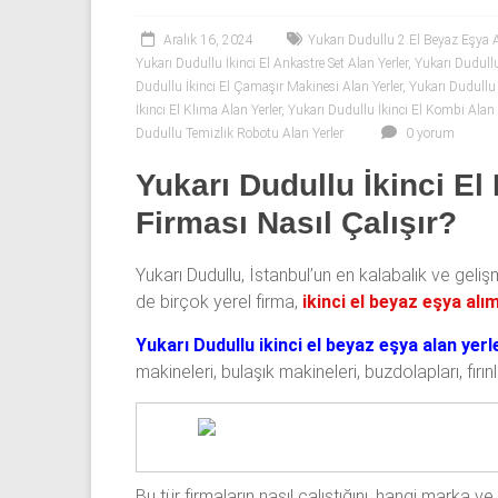
53
50
Aralık 16, 2024
Yukarı Dudullu 2.El Beyaz Eşya A
Yukarı Dudullu İkinci El Ankastre Set Alan Yerler
,
Yukarı Dudullu
Dudullu İkinci El Çamaşır Makinesi Alan Yerler
,
Yukarı Dudullu 
İkinci
İkinci El Klima Alan Yerler
,
Yukarı Dudullu İkinci El Kombi Alan 
el
Dudullu Temizlik Robotu Alan Yerler
0 yorum
beyaz
eşya
Yukarı Dudullu İkinci El
olarak
Firması Nasıl Çalışır?
buzdolabı,
çamaşır
Yukarı Dudullu, İstanbul’un en kalabalık ve geli
makinesi,
de birçok yerel firma,
ikinci el beyaz eşya alı
bulaşık
makinesi,
Yukarı Dudullu ikinci el beyaz eşya alan yerl
derin
makineleri, bulaşık makineleri, buzdolapları, fırı
dondurucu,
klima
ve
kombi
alınır.
Bu tür firmaların nasıl çalıştığını, hangi marka v