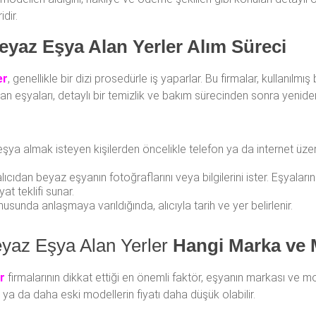
dir.
Beyaz Eşya Alan Yerler Alım Süreci
er
, genellikle bir dizi prosedürle iş yaparlar. Bu firmalar, kullanılm
an eşyaları, detaylı bir temizlik ve bakım sürecinden sonra yeniden sa
eşya almak isteyen kişilerden öncelikle telefon ya da internet üze
alıcıdan beyaz eşyanın fotoğraflarını veya bilgilerini ister. Eşyalar
at teklifi sunar.
nusunda anlaşmaya varıldığında, alıcıyla tarih ve yer belirlenir.
Beyaz Eşya Alan Yerler
Hangi Marka ve M
r
firmalarının dikkat ettiği en önemli faktör, eşyanın markası ve m
en ya da daha eski modellerin fiyatı daha düşük olabilir.