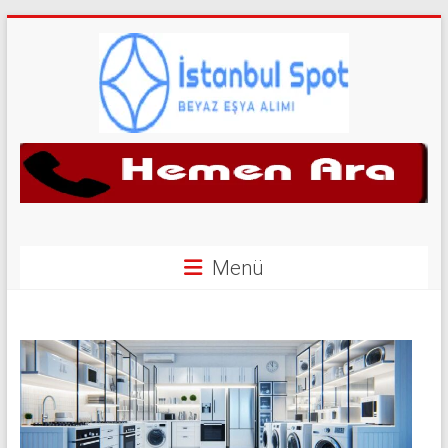
Skip
to
content
İkinci
El
Beyaz
Eşya
Menü
Alan
Yerler
|
0