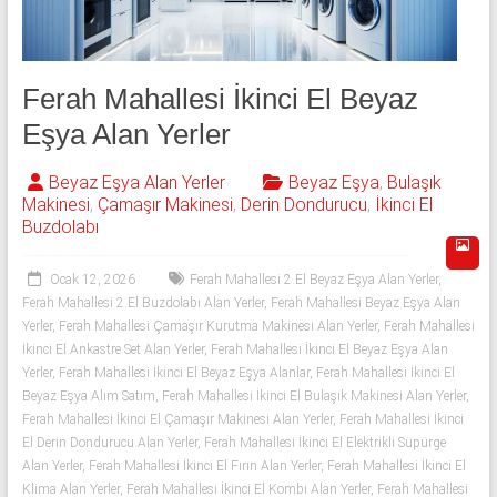
543
592
53
Ferah Mahallesi İkinci El Beyaz
Eşya Alan Yerler
50
Beyaz Eşya Alan Yerler
Beyaz Eşya
,
Bulaşık
İkinci
Makinesi
,
Çamaşır Makinesi
,
Derin Dondurucu
,
İkinci El
el
Buzdolabı
beyaz
eşya
Ocak 12, 2026
Ferah Mahallesi 2.El Beyaz Eşya Alan Yerler
,
olarak
Ferah Mahallesi 2.El Buzdolabı Alan Yerler
,
Ferah Mahallesi Beyaz Eşya Alan
buzdolabı,
Yerler
,
Ferah Mahallesi Çamaşır Kurutma Makinesi Alan Yerler
,
Ferah Mahallesi
çamaşır
İkinci El Ankastre Set Alan Yerler
,
Ferah Mahallesi İkinci El Beyaz Eşya Alan
makinesi,
Yerler
,
Ferah Mahallesi İkinci El Beyaz Eşya Alanlar
,
Ferah Mahallesi İkinci El
bulaşık
Beyaz Eşya Alım Satım
,
Ferah Mahallesi İkinci El Bulaşık Makinesi Alan Yerler
,
Ferah Mahallesi İkinci El Çamaşır Makinesi Alan Yerler
,
Ferah Mahallesi İkinci
makinesi,
El Derin Dondurucu Alan Yerler
,
Ferah Mahallesi İkinci El Elektrikli Süpürge
derin
Alan Yerler
,
Ferah Mahallesi İkinci El Fırın Alan Yerler
,
Ferah Mahallesi İkinci El
dondurucu,
Klima Alan Yerler
,
Ferah Mahallesi İkinci El Kombi Alan Yerler
,
Ferah Mahallesi