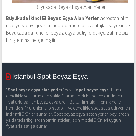
Büyükada Beyaz Eşya Alan Yerler
Büyükada İkinci El Beyaz Eşya Alan Yerler
adresten alım,
nakliye kolaylığı ve anında ödeme gibi avantajlar sayesinde
Büyükada’da ikinci el beyaz eşya satışı oldukça zahmetsiz
bir işlem haline gelmiştir.
İstanbul Spot Beyaz Eşya
“
Spot beyaz eşya alan yerler
” veya “
spot beyaz eşya
” terimi,
genellikle yeni ürünlerin satıldığı ama belirli bir sebeple indirimli
fiyatlarla satılan beyaz eşyalardır. Bu tür firmalar, hem ikinci el
hem de sıfır ürünleri alıp satabilir ve genellikle spot satış adı verilen
indirimli ürünler sunarlar. Spot beyaz eşya satan yerler, bayilerden
ya da tedarikçilerden temin ettikleri, son model ürünleri uygun
fiyatlarla satışa sunar