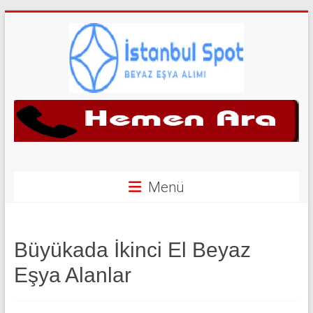
Skip
to
content
İkinci
El
Beyaz
Eşya
Menü
Alan
Yerler
Büyükada İkinci El Beyaz
|
Eşya Alanlar
0