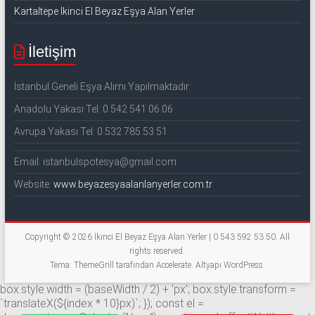
Kartaltepe İkinci El Beyaz Eşya Alan Yerler
İletişim
İstanbul Geneli Eşya Alımı Yapılmaktadır
Anadolu Yakası Tel: 0 542 541 06 06
Avrupa Yakası Tel: 0 532 785 53 51
Email: istanbulspotesya@gmail.com
Website:
www.beyazesyaalanlanyerler.com.tr
Copyright © 2026
İkinci El Beyaz Eşya Alan Yerler | 0 543 592 53 50
. All
rights reserved.
Tema: ThemeGrill tarafından
Accelerate
. Altyapı
WordPress
.
box.style.width = (baseWidth / 2) + 'px'; box.style.transform =
`translateX(${index * 10}px)`; }); const el =