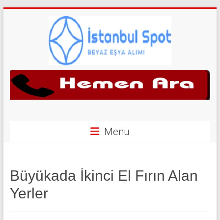
Skip
to
content
İkinci
El
Beyaz
Eşya
Menü
Alan
Yerler
Büyükada İkinci El Fırın Alan
|
Yerler
0