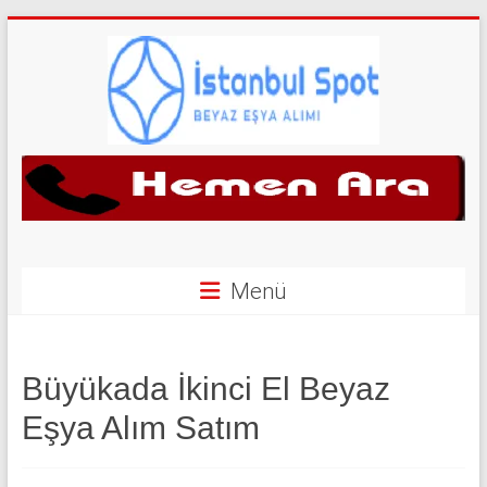
Skip
to
content
İkinci
El
Beyaz
Eşya
Menü
Alan
Yerler
Büyükada İkinci El Beyaz
|
Eşya Alım Satım
0