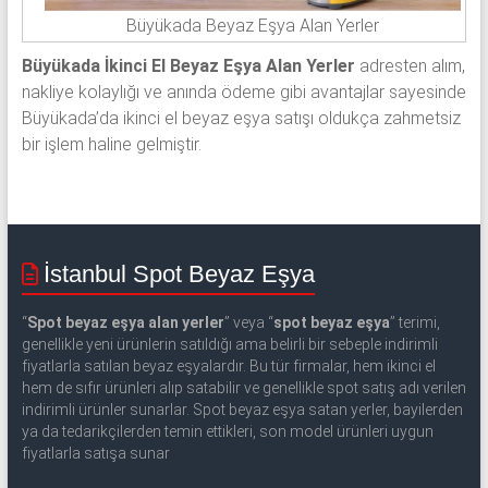
Büyükada Beyaz Eşya Alan Yerler
Büyükada İkinci El Beyaz Eşya Alan Yerler
adresten alım,
nakliye kolaylığı ve anında ödeme gibi avantajlar sayesinde
Büyükada’da ikinci el beyaz eşya satışı oldukça zahmetsiz
bir işlem haline gelmiştir.
İstanbul Spot Beyaz Eşya
“
Spot beyaz eşya alan yerler
” veya “
spot beyaz eşya
” terimi,
genellikle yeni ürünlerin satıldığı ama belirli bir sebeple indirimli
fiyatlarla satılan beyaz eşyalardır. Bu tür firmalar, hem ikinci el
hem de sıfır ürünleri alıp satabilir ve genellikle spot satış adı verilen
indirimli ürünler sunarlar. Spot beyaz eşya satan yerler, bayilerden
ya da tedarikçilerden temin ettikleri, son model ürünleri uygun
fiyatlarla satışa sunar