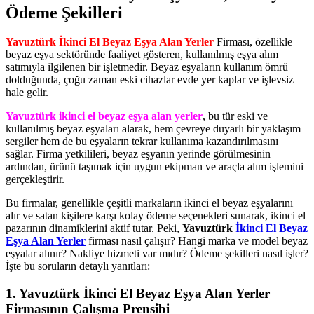
Ödeme Şekilleri
Yavuztürk İkinci El Beyaz Eşya Alan Yerler
Firması, özellikle
beyaz eşya sektöründe faaliyet gösteren, kullanılmış eşya alım
satımıyla ilgilenen bir işletmedir. Beyaz eşyaların kullanım ömrü
dolduğunda, çoğu zaman eski cihazlar evde yer kaplar ve işlevsiz
hale gelir.
Yavuztürk ikinci el beyaz eşya alan yerler
, bu tür eski ve
kullanılmış beyaz eşyaları alarak, hem çevreye duyarlı bir yaklaşım
sergiler hem de bu eşyaların tekrar kullanıma kazandırılmasını
sağlar. Firma yetkilileri, beyaz eşyanın yerinde görülmesinin
ardından, ürünü taşımak için uygun ekipman ve araçla alım işlemini
gerçekleştirir.
Bu firmalar, genellikle çeşitli markaların ikinci el beyaz eşyalarını
alır ve satan kişilere karşı kolay ödeme seçenekleri sunarak, ikinci el
pazarının dinamiklerini aktif tutar. Peki,
Yavuztürk
İkinci El Beyaz
Eşya Alan Yerler
firması nasıl çalışır? Hangi marka ve model beyaz
eşyalar alınır? Nakliye hizmeti var mıdır? Ödeme şekilleri nasıl işler?
İşte bu soruların detaylı yanıtları:
1. Yavuztürk İkinci El Beyaz Eşya Alan Yerler
Firmasının Çalışma Prensibi