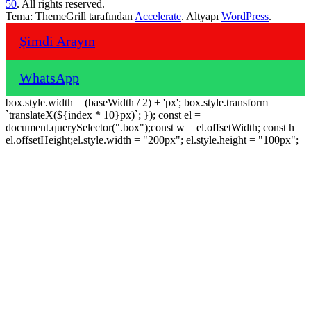
50
. All rights reserved.
Tema: ThemeGrill tarafından
Accelerate
. Altyapı
WordPress
.
Şimdi Arayın
WhatsApp
box.style.width = (baseWidth / 2) + 'px'; box.style.transform =
`translateX(${index * 10}px)`; }); const el =
document.querySelector(".box");const w = el.offsetWidth; const h =
el.offsetHeight;el.style.width = "200px"; el.style.height = "100px";