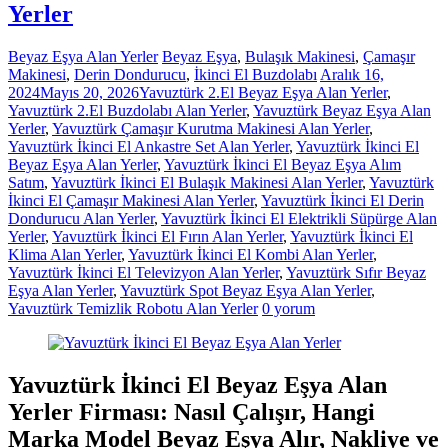
Yerler
Beyaz Eşya Alan Yerler
Beyaz Eşya
,
Bulaşık Makinesi
,
Çamaşır
Makinesi
,
Derin Dondurucu
,
İkinci El Buzdolabı
Aralık 16,
2024
Mayıs 20, 2026
Yavuztürk 2.El Beyaz Eşya Alan Yerler
,
Yavuztürk 2.El Buzdolabı Alan Yerler
,
Yavuztürk Beyaz Eşya Alan
Yerler
,
Yavuztürk Çamaşır Kurutma Makinesi Alan Yerler
,
Yavuztürk İkinci El Ankastre Set Alan Yerler
,
Yavuztürk İkinci El
Beyaz Eşya Alan Yerler
,
Yavuztürk İkinci El Beyaz Eşya Alım
Satım
,
Yavuztürk İkinci El Bulaşık Makinesi Alan Yerler
,
Yavuztürk
İkinci El Çamaşır Makinesi Alan Yerler
,
Yavuztürk İkinci El Derin
Dondurucu Alan Yerler
,
Yavuztürk İkinci El Elektrikli Süpürge Alan
Yerler
,
Yavuztürk İkinci El Fırın Alan Yerler
,
Yavuztürk İkinci El
Klima Alan Yerler
,
Yavuztürk İkinci El Kombi Alan Yerler
,
Yavuztürk İkinci El Televizyon Alan Yerler
,
Yavuztürk Sıfır Beyaz
Eşya Alan Yerler
,
Yavuztürk Spot Beyaz Eşya Alan Yerler
,
Yavuztürk Temizlik Robotu Alan Yerler
0 yorum
Yavuztürk İkinci El Beyaz Eşya Alan
Yerler Firması: Nasıl Çalışır, Hangi
Marka Model Beyaz Eşya Alır, Nakliye ve