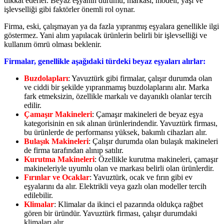
dikkat ederler. Beyaz eşyanın durumu, markası, modeli, yaşı ve
işlevselliği gibi faktörler önemli rol oynar.
Firma, eski, çalışmayan ya da fazla yıpranmış eşyalara genellikle ilgi
göstermez. Yani alım yapılacak ürünlerin belirli bir işlevselliği ve
kullanım ömrü olması beklenir.
Firmalar, genellikle aşağıdaki türdeki beyaz eşyaları alırlar:
Buzdolapları
: Yavuztürk gibi firmalar, çalışır durumda olan
ve ciddi bir şekilde yıpranmamış buzdolaplarını alır. Marka
fark etmeksizin, özellikle markalı ve dayanıklı olanlar tercih
edilir.
Çamaşır Makineleri
: Çamaşır makineleri de beyaz eşya
kategorisinin en sık alınan ürünlerindendir. Yavuztürk firması,
bu ürünlerde de performansı yüksek, bakımlı cihazları alır.
Bulaşık Makineleri
: Çalışır durumda olan bulaşık makineleri
de firma tarafından alınıp satılır.
Kurutma Makineleri
: Özellikle kurutma makineleri, çamaşır
makineleriyle uyumlu olan ve markası belirli olan ürünlerdir.
Fırınlar ve Ocaklar
: Yavuztürk, ocak ve fırın gibi ev
eşyalarını da alır. Elektrikli veya gazlı olan modeller tercih
edilebilir.
Klimalar
: Klimalar da ikinci el pazarında oldukça rağbet
gören bir üründür. Yavuztürk firması, çalışır durumdaki
klimaları alır.