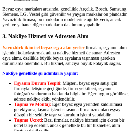
Beyaz eşya markaları arasında, genellikle Arçelik, Bosch, Samsung,
Siemens, LG, Vestel gibi güvenilir ve yaygın markalar ön plandadır.
Yavuztürk firması, bu markaların modellerine ağırlık verir, ancak
yerli ve yabancı diğer markaların da alımını yapabilir.
3. Nakliye Hizmeti ve Adresten Alım
Yavuztürk ikinci el beyaz eşya alan yerler
firmaları, eşyanın alım
işlemini kolaylaştırmak adına nakliye hizmeti de sunar. Adresten
eşya alımı, özellikle büyük beyaz eşyaların taşınması gereken
durumlarda önemlidir. Bu hizmet, satıcıya büyük kolaylık sağlar.
Nakliye genellikle şu adımlarla yapılır:
Eşyanın Durum Tespiti
: Müşteri, beyaz eşya satışı için
firmayla iletişime geçtiğinde, firma yetkilileri, eşyanın
fotoğrafı ve durumu hakkında bilgi alır. Eğer uygun görülürse,
adrese nakliye ekibi yönlendirilir.
Taşıma ve Montaj
:
Eğer beyaz eşya yerinden kaldırılması
gerekiyorsa, taşıma işlemi sırasında firma uzmanları eşyayı
düzgün bir şekilde taşır ve kurulum işlemi yapılabilir.
Taşıma Ücreti
: Bazı firmalar, nakliye hizmeti için ekstra bir
ücret talep edebilir, ancak genellikle bu tür hizmetler, alım
fiyatına dahil edilir.