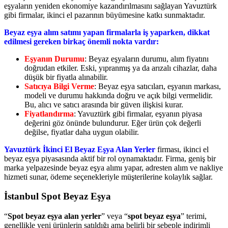
eşyaların yeniden ekonomiye kazandırılmasını sağlayan Yavuztürk
gibi firmalar, ikinci el pazarının büyümesine katkı sunmaktadır.
Beyaz eşya alım satımı yapan firmalarla iş yaparken, dikkat
edilmesi gereken birkaç önemli nokta vardır:
Eşyanın Durumu
: Beyaz eşyaların durumu, alım fiyatını
doğrudan etkiler. Eski, yıpranmış ya da arızalı cihazlar, daha
düşük bir fiyatla alınabilir.
Satıcıya Bilgi Verme
: Beyaz eşya satıcıları, eşyanın markası,
modeli ve durumu hakkında doğru ve açık bilgi vermelidir.
Bu, alıcı ve satıcı arasında bir güven ilişkisi kurar.
Fiyatlandırma
: Yavuztürk gibi firmalar, eşyanın piyasa
değerini göz önünde bulundurur. Eğer ürün çok değerli
değilse, fiyatlar daha uygun olabilir.
Yavuztürk İkinci El Beyaz Eşya Alan Yerler
firması, ikinci el
beyaz eşya piyasasında aktif bir rol oynamaktadır. Firma, geniş bir
marka yelpazesinde beyaz eşya alımı yapar, adresten alım ve nakliye
hizmeti sunar, ödeme seçenekleriyle müşterilerine kolaylık sağlar.
İstanbul Spot Beyaz Eşya
“
Spot beyaz eşya alan yerler
” veya “
spot beyaz eşya
” terimi,
genellikle yeni ürünlerin satıldığı ama belirli bir sebeple indirimli