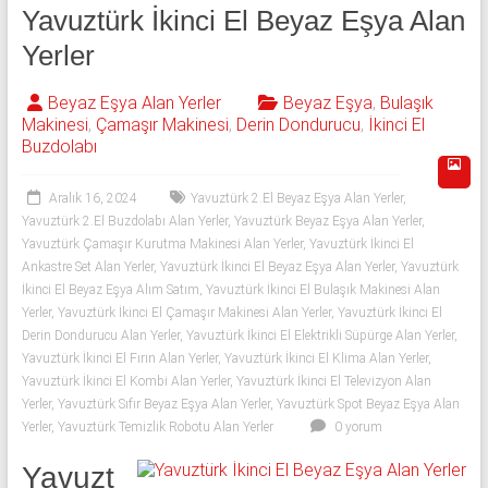
543
Yavuztürk İkinci El Beyaz Eşya Alan
592
Yerler
53
Beyaz Eşya Alan Yerler
Beyaz Eşya
,
Bulaşık
Makinesi
,
Çamaşır Makinesi
,
Derin Dondurucu
,
İkinci El
50
Buzdolabı
İkinci
Aralık 16, 2024
Yavuztürk 2.El Beyaz Eşya Alan Yerler
,
el
Yavuztürk 2.El Buzdolabı Alan Yerler
,
Yavuztürk Beyaz Eşya Alan Yerler
,
beyaz
Yavuztürk Çamaşır Kurutma Makinesi Alan Yerler
,
Yavuztürk İkinci El
eşya
Ankastre Set Alan Yerler
,
Yavuztürk İkinci El Beyaz Eşya Alan Yerler
,
Yavuztürk
olarak
İkinci El Beyaz Eşya Alım Satım
,
Yavuztürk İkinci El Bulaşık Makinesi Alan
buzdolabı,
Yerler
,
Yavuztürk İkinci El Çamaşır Makinesi Alan Yerler
,
Yavuztürk İkinci El
Derin Dondurucu Alan Yerler
,
Yavuztürk İkinci El Elektrikli Süpürge Alan Yerler
,
çamaşır
Yavuztürk İkinci El Fırın Alan Yerler
,
Yavuztürk İkinci El Klima Alan Yerler
,
makinesi,
Yavuztürk İkinci El Kombi Alan Yerler
,
Yavuztürk İkinci El Televizyon Alan
bulaşık
Yerler
,
Yavuztürk Sıfır Beyaz Eşya Alan Yerler
,
Yavuztürk Spot Beyaz Eşya Alan
makinesi,
Yerler
,
Yavuztürk Temizlik Robotu Alan Yerler
0 yorum
derin
dondurucu,
Yavuzt