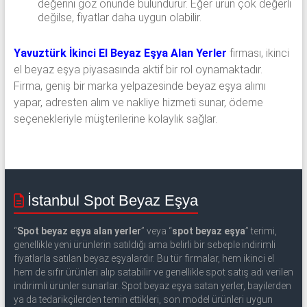
değerini göz önünde bulundurur. Eğer ürün çok değerli
değilse, fiyatlar daha uygun olabilir.
Yavuztürk İkinci El Beyaz Eşya Alan Yerler
firması, ikinci
el beyaz eşya piyasasında aktif bir rol oynamaktadır.
Firma, geniş bir marka yelpazesinde beyaz eşya alımı
yapar, adresten alım ve nakliye hizmeti sunar, ödeme
seçenekleriyle müşterilerine kolaylık sağlar.
İstanbul Spot Beyaz Eşya
“
Spot beyaz eşya alan yerler
” veya “
spot beyaz eşya
” terimi,
genellikle yeni ürünlerin satıldığı ama belirli bir sebeple indirimli
fiyatlarla satılan beyaz eşyalardır. Bu tür firmalar, hem ikinci el
hem de sıfır ürünleri alıp satabilir ve genellikle spot satış adı verilen
indirimli ürünler sunarlar. Spot beyaz eşya satan yerler, bayilerden
ya da tedarikçilerden temin ettikleri, son model ürünleri uygun