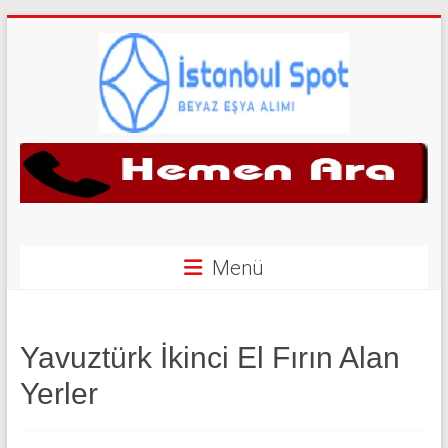
Skip
to
content
İkinci
El
Beyaz
Eşya
Menü
Alan
Yerler
Yavuztürk İkinci El Fırın Alan
|
Yerler
0