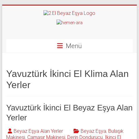
Skip
to
content
İkinci
El
Beyaz
Menü
Eşya
Alan
Yavuztürk İkinci El Klima Alan
Yerler
Yerler
|
0
Yavuztürk İkinci El Beyaz Eşya Alan
543
Yerler
592
Beyaz Eşya Alan Yerler
Beyaz Eşya
,
Bulaşık
Makinesi
,
Çamaşır Makinesi
,
Derin Dondurucu
,
İkinci El