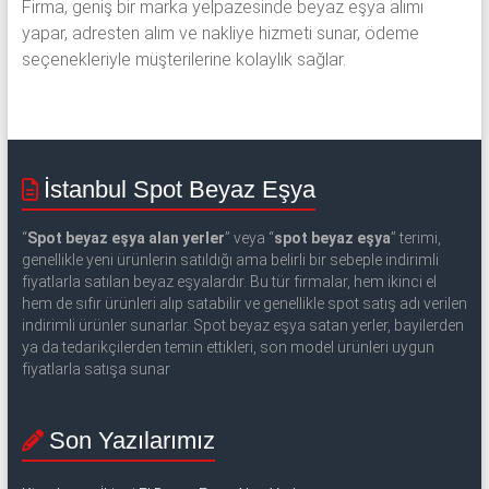
Firma, geniş bir marka yelpazesinde beyaz eşya alımı
yapar, adresten alım ve nakliye hizmeti sunar, ödeme
seçenekleriyle müşterilerine kolaylık sağlar.
İstanbul Spot Beyaz Eşya
“
Spot beyaz eşya alan yerler
” veya “
spot beyaz eşya
” terimi,
genellikle yeni ürünlerin satıldığı ama belirli bir sebeple indirimli
fiyatlarla satılan beyaz eşyalardır. Bu tür firmalar, hem ikinci el
hem de sıfır ürünleri alıp satabilir ve genellikle spot satış adı verilen
indirimli ürünler sunarlar. Spot beyaz eşya satan yerler, bayilerden
ya da tedarikçilerden temin ettikleri, son model ürünleri uygun
fiyatlarla satışa sunar
Son Yazılarımız