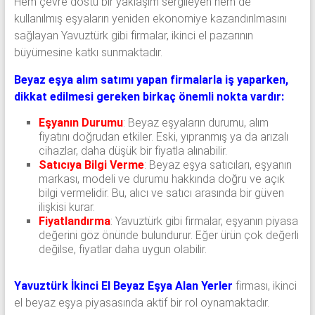
Hem çevre dostu bir yaklaşım sergileyen hem de
kullanılmış eşyaların yeniden ekonomiye kazandırılmasını
sağlayan Yavuztürk gibi firmalar, ikinci el pazarının
büyümesine katkı sunmaktadır.
Beyaz eşya alım satımı yapan firmalarla iş yaparken,
dikkat edilmesi gereken birkaç önemli nokta vardır:
Eşyanın Durumu
: Beyaz eşyaların durumu, alım
fiyatını doğrudan etkiler. Eski, yıpranmış ya da arızalı
cihazlar, daha düşük bir fiyatla alınabilir.
Satıcıya Bilgi Verme
: Beyaz eşya satıcıları, eşyanın
markası, modeli ve durumu hakkında doğru ve açık
bilgi vermelidir. Bu, alıcı ve satıcı arasında bir güven
ilişkisi kurar.
Fiyatlandırma
: Yavuztürk gibi firmalar, eşyanın piyasa
değerini göz önünde bulundurur. Eğer ürün çok değerli
değilse, fiyatlar daha uygun olabilir.
Yavuztürk İkinci El Beyaz Eşya Alan Yerler
firması, ikinci
el beyaz eşya piyasasında aktif bir rol oynamaktadır.